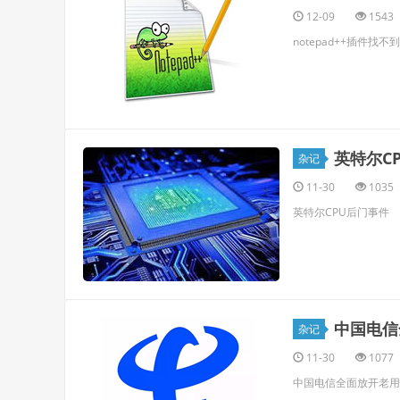
12-09
1543
notepad++插件找不到
英特尔C
杂记
11-30
1035
英特尔CPU后门事件
中国电信
杂记
11-30
1077
中国电信全面放开老用