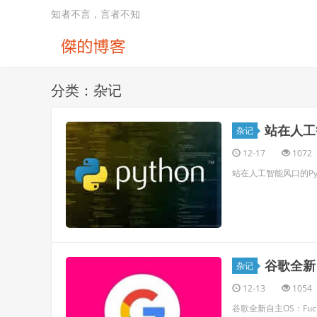
知者不言，言者不知
分类：杂记
站在人工
杂记
12-17
1072
站在人工智能风口的Py
谷歌全新自
杂记
12-13
1054
谷歌全新自主OS：Fuch