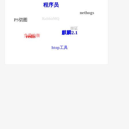
程序员
nethogs
RabbitMQ
PS切图
挂证
麒麟2.1
负载均衡
redis
htop工具