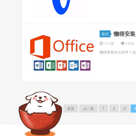
懒得安装
杂记
11-29
1133
懒得安装办公软件？这
4/12
首页
上一页
1
2
3