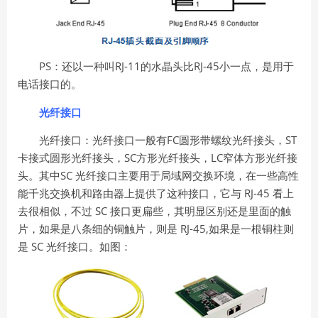
PS
RJ-11
RJ-45
：还以一种叫
的水晶头比
小一点，是用于
电话接口的。
光纤接口
FC
ST
光纤接口：光纤接口一般有
圆形带螺纹光纤接头，
SC
LC
卡接式圆形光纤接头，
方形光纤接头，
窄体方形光纤接
SC
头。其中
光纤接口主要用于局域网交换环境，在一些高性
RJ-45
能千兆交换机和路由器上提供了这种接口，它与
看上
SC
去很相似，不过
接口更扁些，其明显区别还是里面的触
RJ-45,
片，如果是八条细的铜触片，则是
如果是一根铜柱则
SC
是
光纤接口。如图：