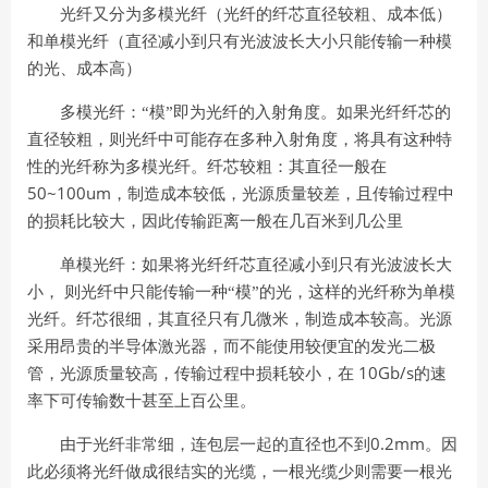
光纤又分为多模光纤（光纤的纤芯直径较粗、成本低）
和单模光纤（直径减小到只有光波波长大小只能传输一种模
的光、成本高）
多模光纤：“模”即为光纤的入射角度。如果光纤纤芯的
直径较粗，则光纤中可能存在多种入射角度，将具有这种特
性的光纤称为多模光纤。纤芯较粗：其直径一般在
50~100um
，制造成本较低，光源质量较差，且传输过程中
的损耗比较大，因此传输距离一般在几百米到几公里
单模光纤：如果将光纤纤芯直径减小到只有光波波长大
小，
则光纤中只能传输一种“模”的光，这样的光纤称为单模
光纤。纤芯很细，其直径只有几微米，制造成本较高。光源
采用昂贵的半导体激光器，而不能使用较便宜的发光二极
10Gb/s
管，光源质量较高，传输过程中损耗较小，在
的速
率下可传输数十甚至上百公里。
0.2mm
由于光纤非常细，连包层一起的直径也不到
。因
此必须将光纤做成很结实的光缆，一根光缆少则需要一根光