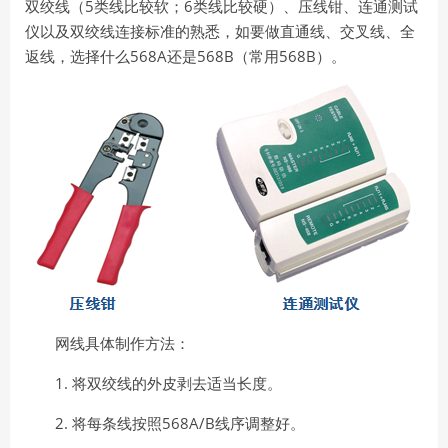
5
6
双绞线（
类线比较软；
类线比较硬）、压线钳、连通测试
仪以及双绞线连接标准的熟悉，如要做直通线、交叉线、全
568A
568B
568B
返线，选择什么
还是
（常用
）。
网线具体制作方法：
1.
将双绞线的外皮剥去适当长度。
2.
568A/B
将每条线按照
线序调整好。