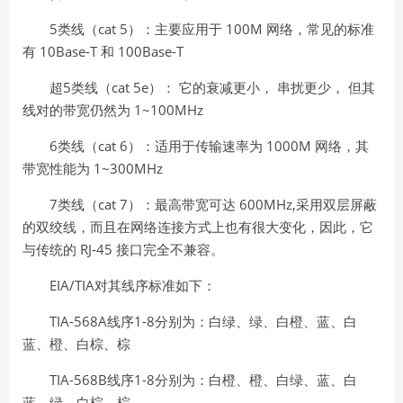
5
cat 5
100M
类线（
）：主要应用于
网络，常见的标准
10Base-T
100Base-T
有
和
5
cat 5e
超
类线（
）：
它的衰减更小，
串扰更少，
但其
1~100MHz
线对的带宽仍然为
6
cat 6
1000M
类线（
）：适用于传输速率为
网络，其
1~300MHz
带宽性能为
7
cat 7
600MHz,
类线（
）：最高带宽可达
采用双层屏蔽
的双绞线，而且在网络连接方式上也
有很大变化，因此，它
RJ-45
与传统的
接口完全不兼容。
EIA/TIA
对其线序标准如下：
TIA-568A
1-8
线序
分别为：白绿、绿、白橙、蓝、白
蓝、橙、白棕、棕
TIA-568B
1-8
线序
分别为：白橙、橙、白绿、蓝、白