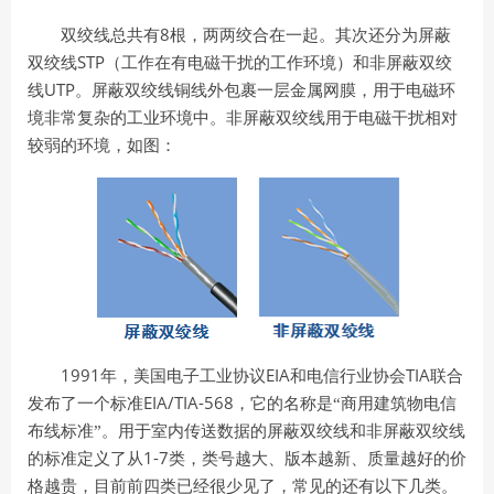
8
双绞线总共有
根，两两绞合在一起。其次还分为屏蔽
STP
双绞线
（工作在有电磁干扰的工作环境）和非屏蔽双绞
UTP
线
。屏蔽双绞线铜线外包裹一层金属网膜，用于电磁环
境非常复杂的工业环境中。非屏蔽双绞线用于电磁干扰相对
较弱的环境，如图：
1991
EIA
TIA
年，美国电子工业协议
和电信行业协会
联合
EIA/TIA-568
发布了一个标准
，它的名称是“商用建筑物电信
布线标准”。用于室内传送数据的屏蔽双绞线和非屏蔽双绞线
1-7
的标准定义了从
类，类号
越大、版本越新、质量越好的价
格越贵，目前前四类已经很少见了，常见的还有以下几类。