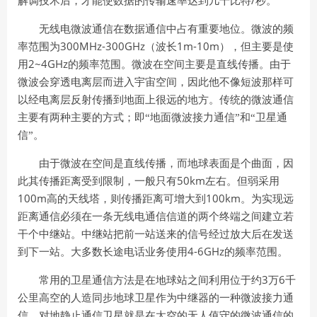
解调技术后，才能使数据的传输速率达到几千比特
秒。
无线电微波通信在数据通信中占有重要地位。微波的频
300MHz-300GHz
1m-10m
率范围为
（波长
），但主要是使
2~4GHz
用
的频率范围。微波在空间主要是直线传播。由于
微波会穿透电离层而进入宇宙空间，因此他不像短波那样可
以经电离层反射传播到地面上很远的地方。传统的微波通信
主要有两种主要的方式；即“地面微波接力通信”和“卫星通
信”。
由于微波在空间是直线传播，而地球表面是个曲面，因
50km
此其传播距离受到限制，一般只有
左右。但弱采用
100m
100km
高的天线塔，则传播距离可增大到
。为实现远
距离通信必须在一条无线电通信信道的两个终端之间建立若
干个中继站。中继站把前一站送来的信号经过放大后在发送
4-6GHz
到下一站。大多数长途电话业务使用
的频率范围。
3
6
常用的卫星通信方法是在地球站之间利用位于约
万
千
公里高空的人造同步地球卫星作为中继器的一种微波接力通
信。对地静止通信卫星就是在太空的无人值守的微波通信的