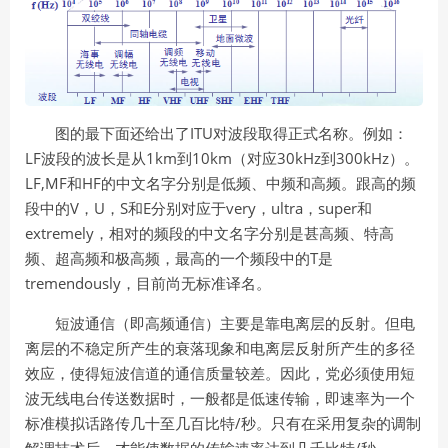
ITU
图的最下面还给出了
对波段取得正式名称。例如：
LF
1km
10km
30kHz
300kHz
波段的波长是从
到
（对应
到
）。
LF,MF
HF
和
的中文名字分别是低频、中频和高频。跟高的频
V
U
S
E
very
ultra
super
段中的
，
，
和
分别对应于
，
，
和
extremely
，相对的频段的中文名字分别是甚高频、特高
T
频、超高频和极高频，最高的一个频段中的
是
tremendously
，目前尚无标准译名。
短波通信（即高频通信）主要是靠电离层的反射。但电
离层的不稳定所产生的衰落现象和电离层反射所产生的多径
效应，使得短波信道的通信质量较差。因此，党必须使用短
波无线电台传送数据时，一般都是低速传输，即速率为一个
/
标准模拟话路传几十至几百比特
秒。只有在采用复杂的调制
/