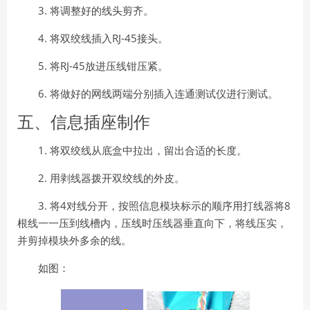
3.
将调整好的线头剪齐。
4.
RJ-45
将双绞线插入
接头。
5.
RJ-45
将
放进压线钳压紧。
6.
将做好的网线两端分别插入连通测试仪进行测试。
五、信息插座制作
1.
将双绞线从底盒中拉出，留出合适的长度。
2.
用剥线器拨开双绞线的外皮。
3.
4
8
将
对线分开，按照信息模块标示的顺序用打线器将
根线一一压到线槽内，压线时压线器垂直向下，将线压实，
并剪掉模块外多余的线。
如图：