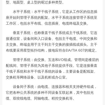
型、地面型、桌上型的呢过多种类型。
水平子系统：
水平干线子系统，它是从工作区的信息插
座开始到管理子系统的配架。水平子系统连接
管理子系统至
工作区，包括水平布线、信息插座、电缆终端及交换。
垂直子系统：
也称垂直干线子系统或主干线系统、它连
接通信室，设备间和入口设备、包括主干电缆、中间交换和
主交换、终端盒用于主干到主干交换的接插线或插头。主干
EIA/TIA 607
布线要采用星型拓扑结构，接地应符合
的规定。
I/O
管理子系统：
由交换、互连和
组成。管理间是楼层的
配线间、管理子系统为其他子系统提供手段。它是连接垂直
干线子系统和水平干线子系统的设备，主要设备是配线架、
交换机等网络设备、以及机柜或办公室。
设备间子系统：
由电缆、连接器和相关支持硬件组成，
它把各种公共系统的多种不同设备互联起来，其中包括光
缆、双绞线电缆、同轴电缆。程控交换机等。