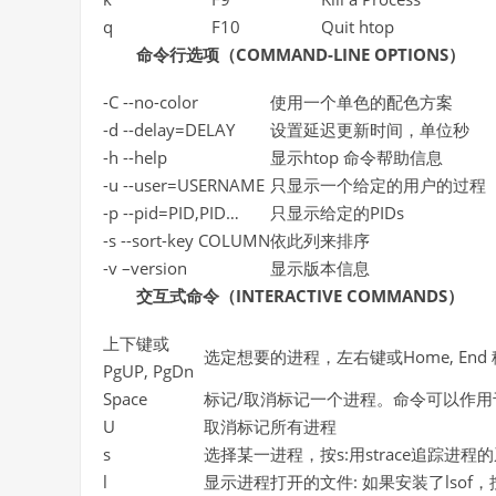
q
F10
Quit htop
命令行选项（COMMAND-LINE OPTIONS）
-C --no-color
使用一个单色的配色方案
-d --delay=DELAY
设置延迟更新时间，单位秒
-h --help
显示htop 命令帮助信息
-u --user=USERNAME
只显示一个给定的用户的过程
-p --pid=PID,PID…
只显示给定的PIDs
-s --sort-key COLUMN
依此列来排序
-v –version
显示版本信息
交互式命令（INTERACTIVE COMMANDS）
上下键或
选定想要的进程，左右键或Home, E
PgUP, PgDn
Space
标记/取消标记一个进程。命令可以作用于
U
取消标记所有进程
s
选择某一进程，按s:用strace追踪进程
l
显示进程打开的文件: 如果安装了lso