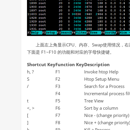
上面左上角显示CPU、内存、Swap使用情况
下面是 F1~F10 的功能和对应的字母快捷键。
Shortcut Key
Function Key
Description
h, ?
F1
Invoke htop Help
S
F2
Htop Setup Menu
/
F3
Search for a Process
F4
Incremental process fil
t
F5
Tree View
<, >
F6
Sort by a column
[
F7
Nice - (change priority)
]
F8
Nice + (change priority
k
F9
Kill a Process