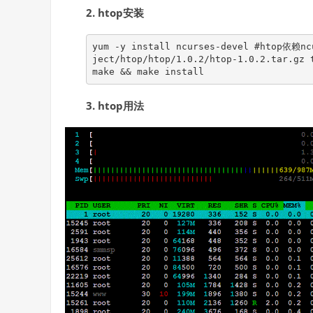
2. htop安装
yum -y install ncurses-devel #htop依赖nc
ject/htop/htop/1.0.2/htop-1.0.2.tar.gz 
make && make install
3. htop用法