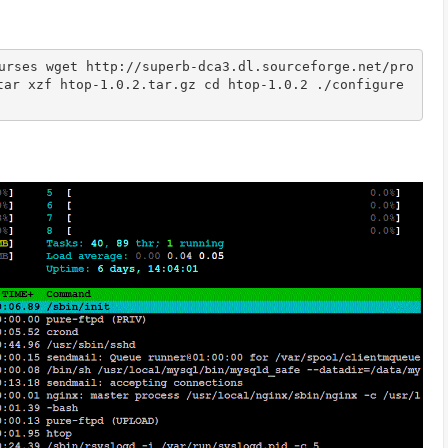
urses wget http://superb-dca3.dl.sourceforge.net/pro
tar xzf htop-1.0.2.tar.gz cd htop-1.0.2 ./configure