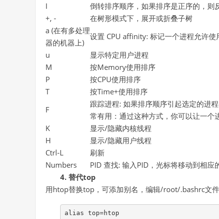
I
倒转排序顺序，如果排序是正序的，则
+, -
在树形模式下，展开或折叠子树
a (在有多处理
设置 CPU affinity: 标记一个进程允许
器的机器上)
u
显示特定用户进程
M
按Memory使用排序
P
按CPU使用排序
T
按Time+使用排序
跟踪进程: 如果排序顺序引起选定的进
F
常有用：通过这种方式，你可以让一个
K
显示/隐藏内核线程
H
显示/隐藏用户线程
Ctrl-L
刷新
Numbers
PID 查找: 输入PID，光标将移动到相
4. 替代top
用htop替换top，可添加别名，编辑/root/.bashr
alias top=htop