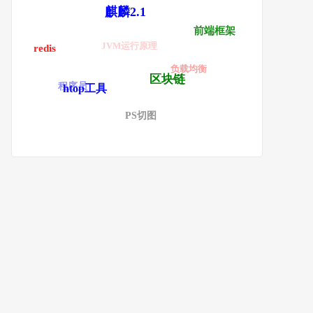
麒麟2.1
前端框架
JVM运行原理
redis
负载均衡
区块链
程序员
htop工具
PS切图