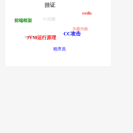
挂证
redis
PS切图
前端框架
负载均衡
CC攻击
nethogs
JVM运行原理
程序员