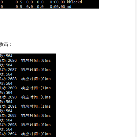
C攻击
：