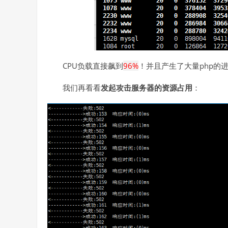
CPU负载直接飙到
96%
！并且产生了大量php的
我们再看看
发起攻击服务器的资源占用
：