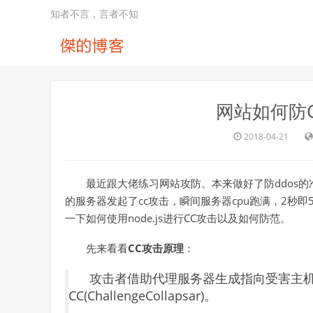
知者不言，言者不知
网站如何防C
2018-04-21
最近跟大佬练习网站攻防。本来做好了防ddos的准
的服务器发起了cc攻击，瞬间服务器cpu跑满，2秒
一下如何使用node.js进行CC攻击以及如何防范。
先来看看
CC攻击原理
：
攻击者借助代理服务器生成指向受害主机
CC(ChallengeCollapsar)。