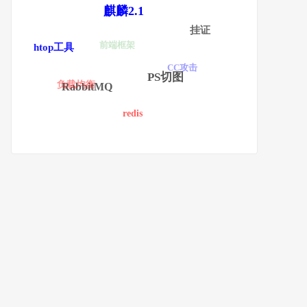
麒麟2.1
挂证
前端框架
htop工具
CC攻击
PS切图
负载均衡
RabbitMQ
redis