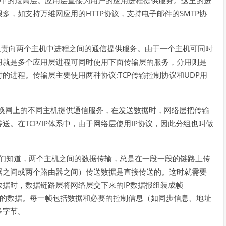
中的最高层。应用层直接为用户的应用进程提供服务。这里的进
HTTP
SMTP
很多，如支持万维网应用的
协议，支持电子邮件的
协
负责向两个主机中进程之间的通信提供服务。由于一个主机可同时
用就是多个应用层进程可同时使用下面传输层的服务，分用则是
:TCP
UDP
对的进程。传输层主要使用两种协议
传输控制协议和
用
换网上的不同主机提供通信服务，在发送数据时，网络层把传输
TCP/IP
IP
传送。在
体系中，由于网络层使用
协议，因此分组也叫做
们知道，两个主机之间的数据传输，总是在一段一段的链路上传
器之间或两个路由器之间）传送数据是直接传送的。这时就需要
IP
数据时，数据链路层将网络层交下来的
数据报组装成帧
的数据。每一帧包括数据和必要的控制信息（如同步信息、地址
多字节。