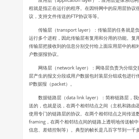
application layer
应用层（
）：应用层是体系结构
程就是指正在运行的程序。在因特网中的应用层协议
FTP
议，支持文件传送的
协议等等。
transport layer
传输层（
）：传输层的任务就是
运行多个进程，因此传输层有复用和分用的功能。复
传输层把接收到的信息分别交付给上面应用层中的相
户数据报协议。
network layer
网络层（
）：网络层负责为分组交
层产生的报文分段或用户数据包封装层分组或包进行
IP
packet
数据报（
）。
data link layer
数据链路层（
）：简称链路层，我
送的，也就是说，在两个相邻结点之间（主机和路由
使用专门的链路层的协议。在两个相邻结点之间传送
framing
，在两个相邻结点间的链路上透明地传送帧中
信息、差错控制等）。典型的帧长是几百字节到一千