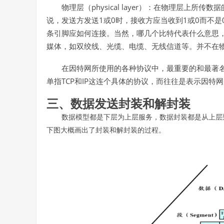
physical layer
物理层（
）：在物理层上所传数据
1
0
1
0
说，发送方发送
或
时，接收方应当收到
或
而不是
条引脚应如何连接。当然，哪几个比特代表什么意思
媒体，如双绞线、光缆、电缆、无线信道等。并不在
在因特网所使用的各种协议中，最重要的和最著
TCP
IP
单指
和
这连个具体的协议，而往往是表示因特网
三、数据发送封装和解封装
数据模型都是下层为上层服务，数据封装都是从上层
下图大概画出了封装和解封装的过程。