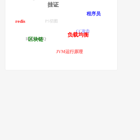
挂证
程序员
PS切图
redis
CC攻击
负载均衡
RabbitMQ
区块链
JVM运行原理