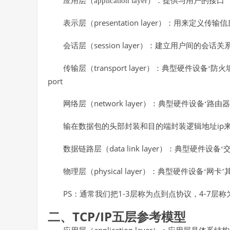
应用层（application layer）：提供与用户的接口
presentation layer
表示层（
）：用来定义传输信
session layer
会话层（
）：建立用户间的会话关
transport layer
传输层（
）：典型硬件设备‘防火
port
network layer
网络层（
）：典型硬件设备‘路由
ip
输在数据包的头部封装和目的端封装逻辑地址
data link layer
数据链路层（
）：典型硬件设备‘
physical layer
物理层（
）：典型硬件设备‘网卡
PS
1-3
4-7
：通常我们把
层称为点到点协议，
层称
二、TCP/IP
五层参考模型