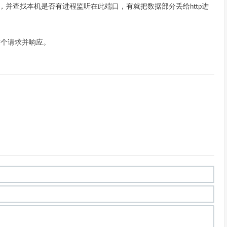
，并查找本机是否有进程监听在此端口，有就把数据部分丢给
进
http
这个请求并响应。