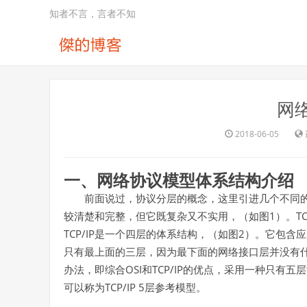
知者不言，言者不知
网
2018-06-05
一、网络协议模型体系结构介绍
前面说过，协议分层的概念，这里引进几个不同
1
TC
较清楚和完整，但它既复杂又不实用，（如图
）。
TCP/IP
2
是一个四层的体系结构，（如图
）。它包含应
只有最上面的三层，因为最下面的网络接口层并没有
OSI
TCP/IP
办法，即综合
和
的优点，采用一种只有五层
TCP/IP 5
可以称为
层参考模型。