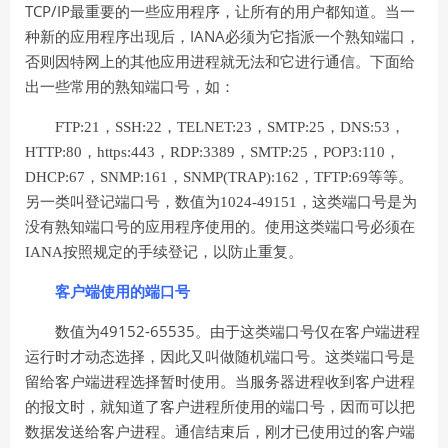
TCP/IP
最重要的一些应用程序，让所有的用户都知道。当一
IANA
种新的应用程序出现后，
必须为它指派一个熟知端口，
否则因特网上的其他应用进程就无法和它进行通信。下面给
出一些常用的熟知端口号，如：
FTP:21
，
SSH:22
，
TELNET:23
，
SMTP:25
，
DNS:53
，
HTTP:80
，
https:443
，
RDP:3389
，
SMTP:25
，
POP3:110
，
DHCP:67
，
SNMP:161
，
SNMP(TRAP):162
，
TFTP:69
等等。
另一类叫登记端口号，数值为
1024-49151
，这类端口号是为
没有熟知端口号的应用程序使用的。使用这类端口号必须在
IANA
按照规定的手续登记，以防止重复。
客户端使用的端口号
49152-65535
数值为
。由于这类端口号仅在客户端进程
运行时才动态选择，因此又叫做随机端口号。这类端口号是
留给客户端进程选择暂时使用。当服务器进程收到客户进程
的报文时，就知道了客户进程所使用的端口号，因而可以把
数据发送给客户进程。通信结束后，刚才已使用过的客户端