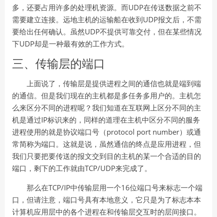
UDP
多，还要占用许多的处理机资源。而
在传送数据之前不
UDP
需要建立连接。远地主机的运输船在收到
报文后，不需
UDP
要给出任何确认。虽然
不提供可靠交付，但在某些情况
UDP
下
却是一种最有效的工作方式。
三、传输层的端口
上面说了，传输层是提供进程之间的通信也就是端到端
的通信。但是我们现在的主机都是多任务多用户的。主机怎
么来区分不同的进程呢？我们知道在互联网上区分不同的主
IP
机是通过
标识来的，同样的道理在主机中区分不同的服务
protocol port number
进程使用的就是协议端口号（
）或通
常简称为端口。这就是说，虽然通信的终点是应用进程，但
我们只要把要传送的报文交到目的主机的某一个合适的目的
TCP/UDP
端口，剩下的工作就由
来完成了。
TCP/IP
16
那么在
中传输层用一个
位端口号来标志一个端
口，但请注意，端口号具有本地意义，它只是为了标志本本
计算机应用层中的各个进程在和传输层交互时的层间接口。