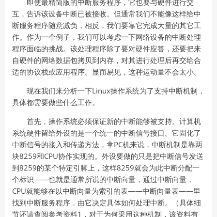
即使最精简版的中断服务程序，它也要与硬件进行交
互，告诉该设备中断已被接收。但通常我们不能像这样给中
断服务程序随意减负，相反，我们要靠它完成大量的其它工
作。作为一个例子，我们可以考虑一下网络设备的中断处理
程序面临的挑战。该处理程序除了要对硬件应答，还要把来
自硬件的网络数据包拷贝到内存，对其进行处理后再交给合
适的协议栈或应用程序。显而易见，这种运动量不会太小。
现在我们来分析一下Linux操作系统为了支持中断机制，
具体都需要做些什么工作。
首先，操作系统必须保证新的中断能够被支持。计算机
系统硬件留给外设的是一个统一的中断信号接口。它固化了
中断信号的接入和传递方法，拿PC机来说，中断机制是靠两
块8259和CPU协作实现的。外设要做的只是把中断信号发送
到8259的某个特定引脚上，这样8259就会为此中断分配一
个标识——也就是通常所说的中断向量，通过中断向量，
CPU就能够在以中断向量为索引的表——中断向量表——里
找到中断服务程序，由它决定具体如何处理中断。（具体细
节还请查阅参考资料1，对于为何采用这种机制，该资料有