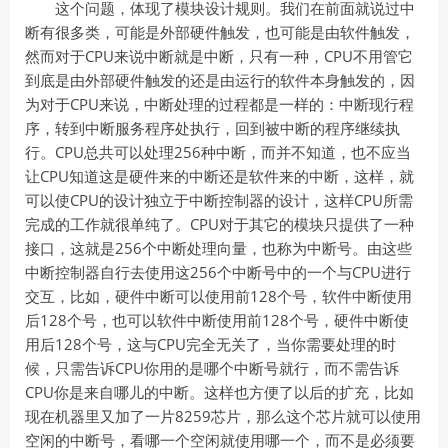
这个问题，体现了模块设计规则。我们在前面就说过中
断有很多类，可能是外部硬件触发，也可能是由软件触发，
然而对于CPU来说中断就是中断，只有一种，CPU不用管它
到底是由外部硬件触发的还是由运行的软件本身触发的，因
为对于CPU来说，中断处理的过程都是一样的：中断现行程
序，转到中断服务程序处执行，回到被中断的程序继续执
行。CPU总共可以处理256种中断，而并不知道，也不应当
让CPU知道这是硬件来的中断还是软件来的中断，这样，就
可以使CPU的设计独立于中断控制器的设计，这样CPU所需
完成的工作就很单纯了。CPU对于其它的模块只提供了一种
接口，这就是256个中断处理向量，也称为中断号。由这些
中断控制器自行去使用这256个中断号中的一个与CPU进行
交互，比如，硬件中断可以使用前128个号，软件中断使用
后128个号，也可以软件中断使用前128个号，硬件中断使
用后128个号，这与CPU完全无关了，当你需要处理的时
候，只需告诉CPU你用的是哪个中断号就行，而不需告诉
CPU你是来自哪儿的中断。这样也方便了以后的扩充，比如
现在机器里又加了一片8259芯片，那么这个芯片就可以使用
空闲的中断号，看哪一个空闲就使用哪一个，而不是必须要