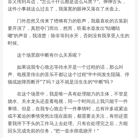
音又传到耳边，“怎么干什么都是这么马虎？”。伸伸舌头，
这件小事就这么过去了，我落寞的眼神又落在了水壶上。
门外忽然又传来了铿锵有力的歌声，我最喜欢的古装剧
要开演了，真想夺门而出，然而，听着水壶发出“咕嘟咕
嘟”的声音，我清楚：除非等到水开，否则没有我享受人生的
时候。
这个场景跟中断有什么关系呢？
如果说我专心致志等待水开是一个过程的话，那么叫
声、电视里传出的音乐不都让这个过程“半中间发生阻隔、停
顿或故障而断开”了吗？这不就是活生生的“中断”吗？
在这个场景中，我是唯一具有处理能力的主体，不管是
烧水、关水龙头还是看电视，同一个时间点上我只能干一件
事情。但是，在我专心致志干一件事情时，总有许多或紧迫
或不紧迫的事情突然出现在面前，都需要去关注，有些还需
要我停下手头的工作马上去处理。只有在处理完之后，方能
回头完成先前的任务，“把一壶水彻底烧开！”