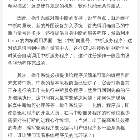
精彩描述）这是硬件规定的机制，软件只能无条件服从。
因此，操作系统对新中断的支持，说简单点，就是维护
中断向量表。新的外围设备加入系统，首先得明确自己的中
断向量号是多少，还得提供自身中断的服务程序，然后利用
Linux的内核调用界面，把〈中断向量号、中断服务程序〉这
对信息填写到中断向量表中去。这样CPU在接收到中断信号
时就会自动调用中断服务程序了。这种注册操作一般是由设
备驱动程序完成的。
其次，操作系统必须提供给程序员简单可靠的编程界面
来支持中断。中断的基本流程前面已经讲了，它会打断当前
正在进行的工作去执行中断服务程序，然后再回到先前的任
务继续执行。这中间有大量需要解决问题：如何保护现场、
嵌套中断如何处理等等，操作系统要一一化解。程序员，即
使是驱动程序的开发人员，在写中断服务程序的时候也很少
需要对被打断的进程心存怜悯。（当然，出于提高系统效率
的考虑，编写驱动程序要比编写用户级程序多一些条条框
框，谁让我们顶着系统程序员的光环呢？）