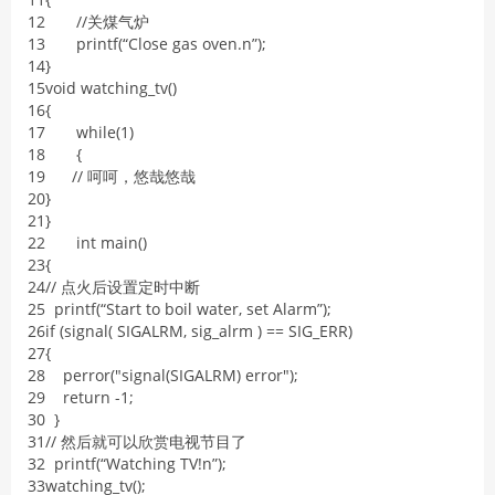
12
/
/
关煤气炉
13
printf
(
“
Close
gas
oven
.
n
”
)
;
14
}
15
void
watching_tv
(
)
16
{
17
while
(
1
)
18
{
19
/
/
呵呵，悠哉悠哉
20
}
21
}
22
int
main
(
)
23
{
24
/
/
点火后设置定时中断
25
printf
(
“
Start
to
boil
water
,
set
Alarm
”
)
;
26
if
(
signal
(
SIGALRM
,
sig
_
alrm
)
==
SIG_ERR
)
27
{
28
perror
(
"signal(SIGALRM) error"
)
;
29
return
-
1
;
30
}
31
/
/
然后就可以欣赏电视节目了
32
printf
(
“
Watching
TV
!
n
”
)
;
33
watching_tv
(
)
;