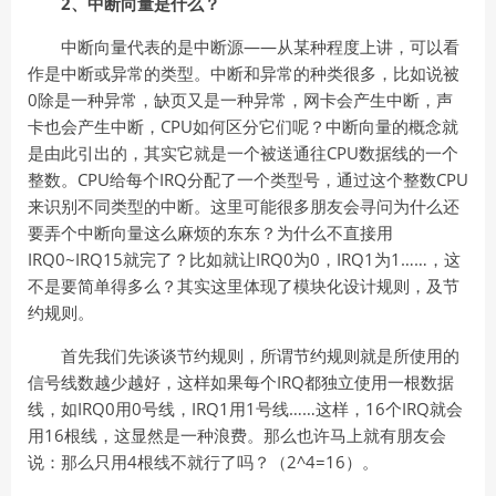
2、中断向量是什么？
中断向量代表的是中断源——从某种程度上讲，可以看
作是中断或异常的类型。中断和异常的种类很多，比如说被
0除是一种异常，缺页又是一种异常，网卡会产生中断，声
卡也会产生中断，CPU如何区分它们呢？中断向量的概念就
是由此引出的，其实它就是一个被送通往CPU数据线的一个
整数。CPU给每个IRQ分配了一个类型号，通过这个整数CPU
来识别不同类型的中断。这里可能很多朋友会寻问为什么还
要弄个中断向量这么麻烦的东东？为什么不直接用
IRQ0~IRQ15就完了？比如就让IRQ0为0，IRQ1为1……，这
不是要简单得多么？其实这里体现了模块化设计规则，及节
约规则。
首先我们先谈谈节约规则，所谓节约规则就是所使用的
信号线数越少越好，这样如果每个IRQ都独立使用一根数据
线，如IRQ0用0号线，IRQ1用1号线……这样，16个IRQ就会
用16根线，这显然是一种浪费。那么也许马上就有朋友会
说：那么只用4根线不就行了吗？（2^4=16）。