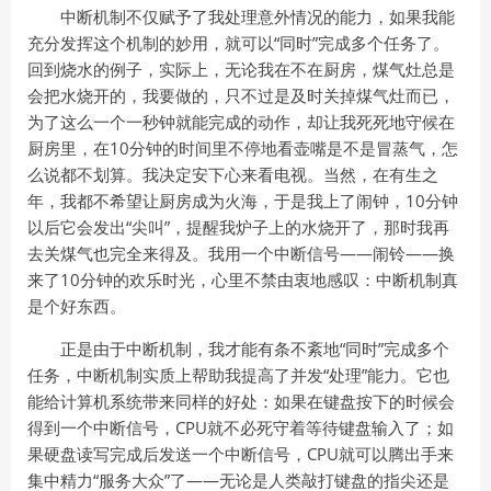
中断机制不仅赋予了我处理意外情况的能力，如果我能
充分发挥这个机制的妙用，就可以“同时”完成多个任务了。
回到烧水的例子，实际上，无论我在不在厨房，煤气灶总是
会把水烧开的，我要做的，只不过是及时关掉煤气灶而已，
为了这么一个一秒钟就能完成的动作，却让我死死地守候在
厨房里，在10分钟的时间里不停地看壶嘴是不是冒蒸气，怎
么说都不划算。我决定安下心来看电视。当然，在有生之
年，我都不希望让厨房成为火海，于是我上了闹钟，10分钟
以后它会发出“尖叫”，提醒我炉子上的水烧开了，那时我再
去关煤气也完全来得及。我用一个中断信号——闹铃——换
来了10分钟的欢乐时光，心里不禁由衷地感叹：中断机制真
是个好东西。
正是由于中断机制，我才能有条不紊地“同时”完成多个
任务，中断机制实质上帮助我提高了并发“处理”能力。它也
能给计算机系统带来同样的好处：如果在键盘按下的时候会
得到一个中断信号，CPU就不必死守着等待键盘输入了；如
果硬盘读写完成后发送一个中断信号，CPU就可以腾出手来
集中精力“服务大众”了——无论是人类敲打键盘的指尖还是