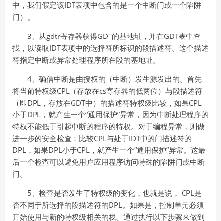
中，我们假定该IDT表项中包含的是一个中断门或一个陷阱
门）。
3、从gdtr寄存器获得GDT的基地址，并在GDT表中查
找，以读取IDT表项中的选择符所标识的段描述符。这个描述
符指定中断或异常处理程序所在段的基地址。
4、确信中断是由授权的（中断）发生源发出的。首先
将当前特权级CPL（存放在cs寄存器的低两位）与段描述符
（即DPL，存放在GDT中）的描述符特权级比较，如果CPL
小于DPL，就产生一个“通用保护”异常，因为中断处理程序的
特权不能低于引起中断的程序的特权。对于编程异常，则做
进一步的安全检查：比较CPL与处于IDT中的门描述符的
DPL，如果DPL小于CPL，就产生一个“通用保护”异常。这最
后一个检查可以避免用户应用程序访问特殊的陷阱门或中断
门。
5、检查是否发生了特权级的变化，也就是说， CPL是
否不同于所选择的段描述符的DPL。如果是，控制单元必须
开始使用与新的特权级相关的栈。通过执行以下步骤来做到