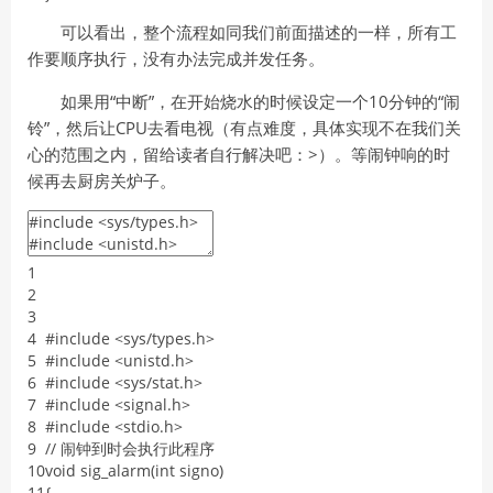
可以看出，整个流程如同我们前面描述的一样，所有工
作要顺序执行，没有办法完成并发任务。
如果用“中断”，在开始烧水的时候设定一个10分钟的“闹
铃”，然后让CPU去看电视（有点难度，具体实现不在我们关
心的范围之内，留给读者自行解决吧：>）。等闹钟响的时
候再去厨房关炉子。
1
2
3
4
#include <sys/types.h>
5
#include <unistd.h>
6
#include <sys/stat.h>
7
#include <signal.h>
8
#include <stdio.h>
9
/
/
闹钟到时会执行此程序
10
void
sig_alarm
(
int
signo
)
11
{