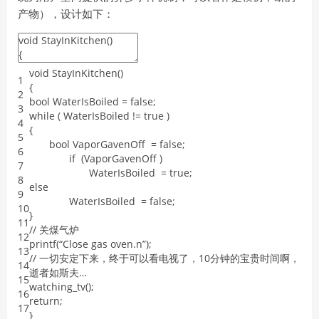
产物），设计如下：
void
StayInKitchen
(
)
1
{
2
bool
WaterIsBoiled
=
false
;
3
while
(
WaterIsBoiled
!=
true
)
4
{
5
bool
VaporGavenOff
=
false
;
6
if
(
VaporGavenOff
)
7
WaterIsBoiled
=
true
;
8
else
9
WaterIsBoiled
=
false
;
10
}
11
/
/
关煤气炉
12
printf
(
“
Close
gas
oven
.
n
”
)
;
13
/
/
一切安定下来，终于可以看电视了，
10
分钟的宝贵时间啊，
14
逝者如斯夫…
15
watching_tv
(
)
;
16
return
;
17
}