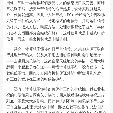
图像、气味一样能被我们接受，人的信息接口很完善。而计
算机则不然，接受外部信号的途径越多，设计实现就越复
杂，代价就越高。因此个人计算机（PC）给所有的外部刺激
只留了一种输入方式——特定格式的电信号，并对这种信号
的格式、接入方法、响应方法、处理步骤都做了规约（具体
内容本文后面部分会继续详解），这种信号就是中断或中断
信号，而这一整套机制就是中断机制。
其次，计算机不懂得如何应对信号。人类的大脑可以自
行处理外部输入，我从来不用去担心闹钟响时会手足无措
——走进厨房关煤气，这简直是天经地义的事情，还用大脑
想啊，小腿肚子都知道——可惜计算机不行，没有程序，它
就纹丝不动。因此，必须有机制保证外部中断信号到来后，
有正确的程序在正确的时候被执行。
还有，计算机不懂得如何保持工作的持续性。我在看电
视的时候如果去厨房关了煤气，回来以后能继续将电视进行
到底，不受太大的影响。而计算机则不然，如果放下手头的
工作直接去处理“意外”的中断，那么它就再也没有办法想起