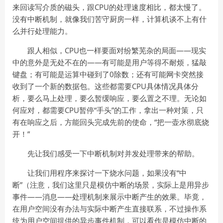
来回读写介质的磁头，跟CPU的处理速度相比，都太慢了。
没有中断机制，就像我们苦守厨房一样，计算机谈不上有什
么并行处理能力。
跟人相似，CPU也一样要面对纷繁芜杂的局面——现实
中的意外是无处不在的——有可能是用户等得不耐烦，猛敲
键盘；有可能是运算中碰到了0除数；还有可能网卡突然接
收到了一个新的数据包。这些都需要CPU具体情况具体分
析，要么马上处理，要么暂缓响应，要么置之不理。无论如
何应对，都需要CPU暂停“手头”的工作，拿出一种对策，只
有在响应之后，方能回头完成先前的使命，“把一壶水彻底烧
开！”
先让我们感受一下中断机制对并发处理带来的帮助。
让我们用程序来探讨一下烧水问题，如果没有“中
断”（注意，我们这里只是模仿中断的场景，实际上是用异步
事件——消息——处理机制来展示中断产生的效果。毕竟，
在用户空间没有办法与实际中断产生直接联系，不过操作系
统为用户空间提供的异步事件机制，可以看作是模仿中断的