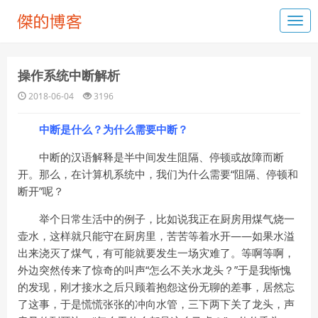
操作系统中断解析
2018-06-04
3196
中断是什么？为什么需要中断？
中断的汉语解释是半中间发生阻隔、停顿或故障而断
开。那么，在计算机系统中，我们为什么需要“阻隔、停顿和
断开”呢？
举个日常生活中的例子，比如说我正在厨房用煤气烧一
壶水，这样就只能守在厨房里，苦苦等着水开——如果水溢
出来浇灭了煤气，有可能就要发生一场灾难了。等啊等啊，
外边突然传来了惊奇的叫声“怎么不关水龙头？”于是我惭愧
的发现，刚才接水之后只顾着抱怨这份无聊的差事，居然忘
了这事，于是慌慌张张的冲向水管，三下两下关了龙头，声