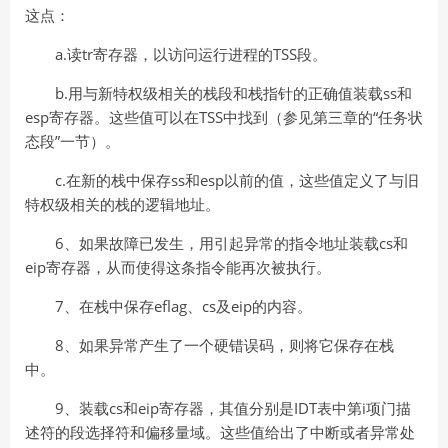
这点：
a.读tr寄存器，以访问运行进程的TSS段。
b.用与新特权级相关的栈段和栈指针的正确值装载ss和
esp寄存器。这些值可以在TSS中找到（参见第三章的“任务状
态段”一节）。
c.在新的栈中保存ss和esp以前的值，这些值定义了与旧
特权级相关的栈的逻辑地址。
6、如果故障已发生，用引起异常的指令地址装载cs和
eip寄存器，从而使得这条指令能再次被执行。
7、在栈中保存eflag、cs及eip的内容。
8、如果异常产生了一个硬错误码，则将它保存在栈
中。
9、装载cs和eip寄存器，其值分别是IDT表中第i项门描
述符的段选择符和偏移量域。这些值给出了中断或者异常处