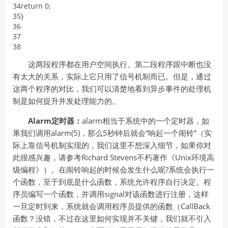
34
return
0
;
35
}
36
37
38
这两段程序都在用户空间执行。第二段程序跟中断也没
有太大的关系，实际上它只用了信号机制而已。但是，通过
这两个程序的对比，我们可以清楚地看到异步事件的处理机
制是如何提升并发处理能力的。
Alarm
定时器：
alarm相当于系统中的一个定时器，如
果我们调用alarm(5)，那么5秒钟后就会“响起一个闹铃”（实
际上靠信号机制实现的，我们这里不想深入细节，如果你对
此很感兴趣，请参考Richard Stevens不朽著作《Unix环境高
级编程》）。在闹铃响起的时候会发生什么呢?系统会执行一
个函数，至于到底是什么函数，系统允许程序自行决定。程
序员编写一个函数，并调用signal对该函数进行注册，这样
一旦定时到来，系统就会调用程序员提供的函数（CallBack
函数？没错，不过在这里如何实现并不关键，我们就不引入