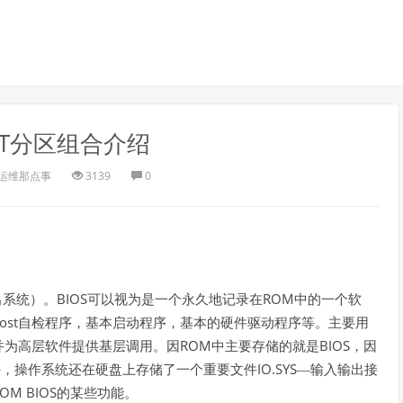
GPT分区组合介绍
运维那点事
3139
0
BIOS
ROM
出系统）。
可以视为是一个永久地记录在
中的一个软
ost
自检程序，基本启动程序，基本的硬件驱动程序等。主要用
ROM
BIOS
并为高层软件提供基层调用。因
中主要存储的就是
，因
IO.SYS
外，操作系统还在硬盘上存储了一个重要文件
—输入输出接
OM BIOS
的某些功能。