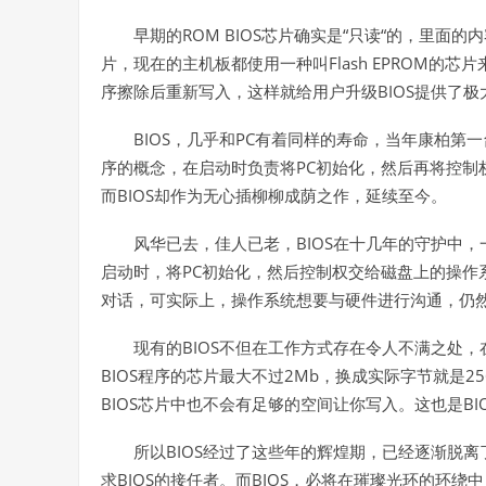
ROM BIOS
“
“
早期的
芯片确实是
只读
的，里面的内
Flash EPROM
片，现在的主机板都使用一种叫
的芯片
BIOS
序擦除后重新写入，这样就给用户升级
提供了极
BIOS
PC
，几乎和
有着同样的寿命，当年康柏第一台
PC
序的概念，在启动时负责将
初始化，然后再将控制
BIOS
而
却作为无心插柳柳成荫之作，延续至今。
BIOS
风华已去，佳人已老，
在十几年的守护中，
PC
启动时，将
初始化，然后控制权交给磁盘上的操作
对话，可实际上，操作系统想要与硬件进行沟通，仍
BIOS
现有的
不但在工作方式存在令人不满之处，
BIOS
2Mb
25
程序的芯片最大不过
，换成实际字节就是
BIOS
BI
芯片中也不会有足够的空间让你写入。这也是
BIOS
所以
经过了这些年的辉煌期，已经逐渐脱离
BIOS
BIOS
求
的接任者。而
，必将在璀璨光环的环绕中