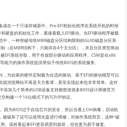
Pre-EFI
集成在一个只读存储器中。
初始化程序在系统开机的时候
EFI
EFI
存和硬盘的初始化工作，紧接着载入
驱动。当
驱动程序被载
MBR
GUID
范中，一种突破传统
磁盘分区结构限制的
磁盘分区系
MBR
4
限制（在
结构下，只能存在
个主分区），并且分区类型将由
EFI
CSM
x86
以被
系统存取，用于存放部分驱动和应用程序。
是在
BIOS
导能力的操作系统提供类似于传统
的系统服务。
EFI
与，为自家的硬件定制最为合适的驱动。基于
的驱动模型可以
统就浏览网站不再是天方夜谭，甚至实现起来也非常简单。这对
USB
BIOS
中添加几个简单的
设备支持都曾使很多
设计师痛苦万
16
TCP/IP
凭空构建一个
位模式下的
协议。
BIOS
CIH
。因为
过于自信芯片的安全，所以当遇上
病毒，启动机
，被破坏了还可以使用光盘进行维修，对操作系统而言，这种“破
EFI
使用。虽然看起来
更容易受到损坏，但也更为易于修复。