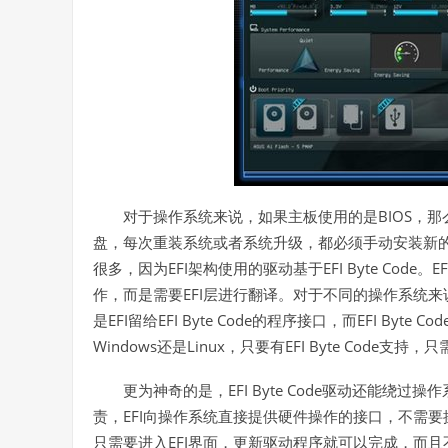
BIOS
对于操作系统来说，如果主板使用的是
，那
盘，每次重装系统或者系统升级，都必须手动安装新
EFI
EFI Byte Code
EF
很多，因为
架构使用的驱动基于
。
EFI
作，而是需要
层进行翻译。对于不同的操作系统来
EFI
EFI Byte Code
EFI Byte Cod
是
留给
的程序接口，而
Windows
Linux
EFI Byte Code
还是
，只要有
支持，只
EFI Byte Code
更为神奇的是，
驱动还能绕过操作
EFI
责，
向操作系统直接提供硬件操作的接口，不需要
EFI
只需要进入
界面，更新驱动程序就可以完成，而且