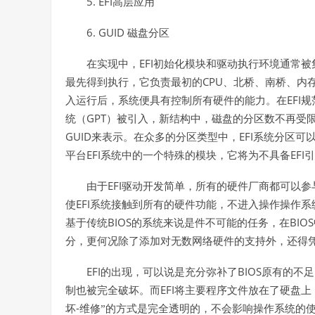
5. EFI
高层应用
6. GUID
磁盘分区
EFI
在实现中，
初始化模块和驱动执行环境通常被
CPU
最先得到执行，它负责最初的
、北桥、南桥、内
EFI
入运行后，系统便具有控制所有硬件的能力。在
规
GPT
统（
）被引入，新结构中，磁盘的分区数不再受
GUID
EFI
来表示。在众多的分区类型中，
系统分区可
EFI
EFI
平台
系统中的一个特殊的模块，它将为不具备
引
EFI
由于
驱动开发简单，所有的硬件厂商都可以参
EFI
使
系统接触到所有的硬件功能，不进入操作操作系
BIOS
BIOS
基于传统
的系统来说是件不可能的任务，在
分，更何况除了添加对无数网络硬件的支持外，还得
EFI
BIOS
的出现，可以说是充分弥补了
原有的不足
EFI
制也被完全破坏。而
将主要程序文件放在了硬盘上
-
坏
维修”的方式是完全透明的，不会影响操作系统的