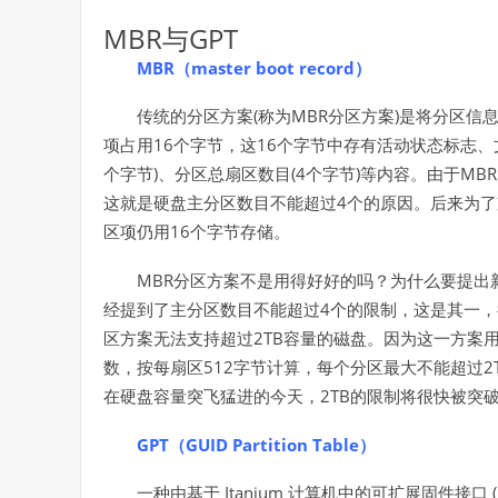
MBR
GPT
与
MBR（master boot record）
(
MBR
)
传统的分区方案
称为
分区方案
是将分区信
16
16
项占用
个字节，这
个字节中存有活动状态标志、
)
(4
)
MBR
个字节
、分区总扇区数目
个字节
等内容。由于
4
这就是硬盘主分区数目不能超过
个的原因。后来为了
16
区项仍用
个字节存储。
MBR
分区方案不是用得好好的吗？为什么要提出
4
经提到了主分区数目不能超过
个的限制，这是其一，
2TB
区方案无法支持超过
容量的磁盘。因为这一方案
512
2
数，按每扇区
字节计算，每个分区最大不能超过
2TB
在硬盘容量突飞猛进的今天，
的限制将很快被突
GPT（GUID Partition Table）
Itanium
(
一种由基于
计算机中的可扩展固件接口