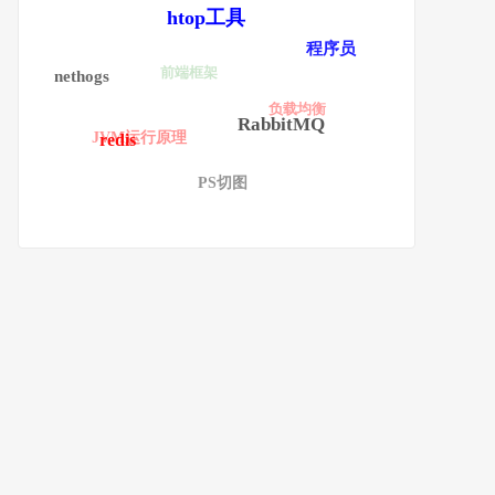
htop工具
程序员
前端框架
nethogs
负载均衡
RabbitMQ
JVM运行原理
redis
PS切图