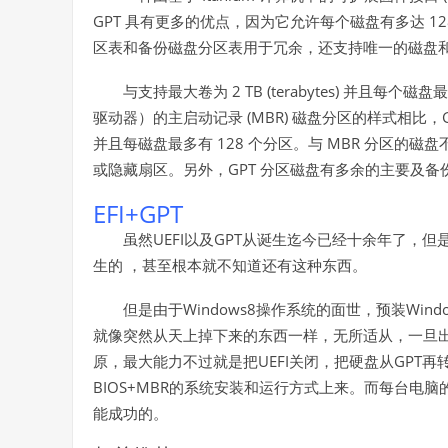
GPT
1
具有更多的优点，因为它允许每个磁盘有多达
区表和备份磁盘分区表用于冗余，还支持唯一的磁盘
2 TB (terabytes)
与支持最大卷为
并且每个磁盘最
(MBR)
驱动器）的主启动记录
磁盘分区的样式相比，
128
MBR
并且每磁盘最多有
个分区。与
分区的磁盘
GPT
或隐藏扇区。另外，
分区磁盘有多余的主要及备
EFI+GPT
UEFI
GPT
虽然
以及
从诞生迄今已经十余年了，但
生的
，甚至根本就不知道还有这种东西。
Windows8
Wind
但是由于
操作系统的面世，预装
就像突然从天上掉下来的东西一样，无所适从，一旦
UEFI
GPT
原，最大能力不过就是把
关闭，把硬盘从
再
BIOS+MBR
的系统安装和运行方式上来。而每台电脑
能成功的。