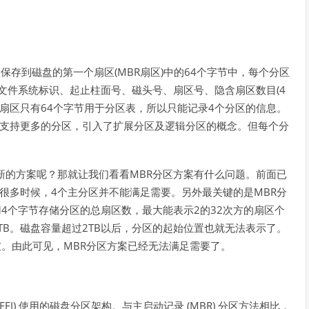
(MBR
)
64
息保存到磁盘的第一个扇区
扇区
中的
个字节中，每个分区
(4
文件系统标识、起止柱面号、磁头号、扇区号、隐含扇区数目
64
4
扇区只有
个字节用于分区表，所以只能记录
个分区的信息。
支持更多的分区，引入了扩展分区及逻辑分区的概念。但每个分
MBR
新的方案呢？那就让我们看看
分区方案有什么问题。前面已
4
MBR
很多时候，
个主分区并不能满足需要。另外最关键的是
分
4
2
32
用
个字节存储分区的总扇区数，最大能表示
的
次方的扇区个
TB
2TB
。磁盘容量超过
以后，分区的起始位置也就无法表示了。
MBR
破。由此可见，
分区方案已经无法满足需要了。
EFI)
(MBR)
使用的磁盘分区架构。与主启动记录
分区方法相比，