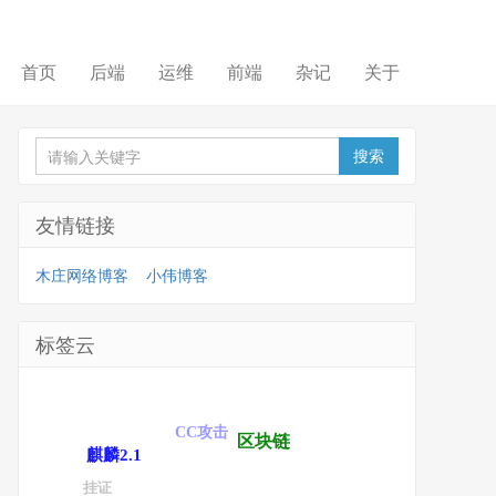
首页
后端
运维
前端
杂记
关于
友情链接
木庄网络博客
小伟博客
标签云
CC攻击
区块链
麒麟2.1
挂证