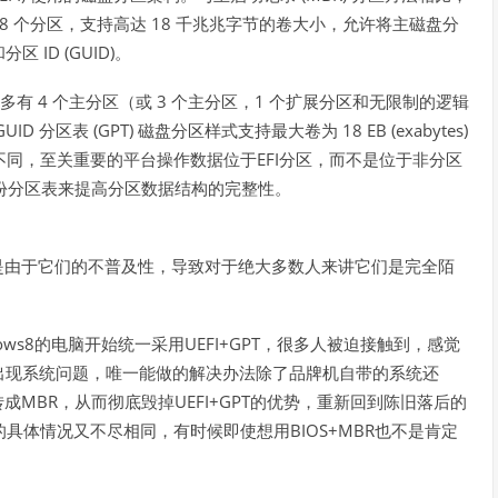
28
18
个分区，支持高达
千兆兆字节的卷大小，允许将主磁盘分
ID (GUID)
和分区
。
4
3
1
多有
个主分区（或
个主分区，
个扩展分区和无限制的逻辑
GUID
(GPT)
18 EB (exabytes)
分区表
磁盘分区样式支持最大卷为
EFI
不同，至关重要的平台操作数据位于
分区，而不是位于非分区
份分区表来提高分区数据结构的完整性。
是由于它们的不普及性，导致对于绝大多数人来讲它们是完全陌
ows8
UEFI+GPT
的电脑开始统一采用
，很多人被迫接触到，感觉
出现系统问题，唯一能做的解决办法除了品牌机自带的系统还
MBR
UEFI+GPT
转成
，从而彻底毁掉
的优势，重新回到陈旧落后的
BIOS+MBR
的具体情况又不尽相同，有时候即使想用
也不是肯定