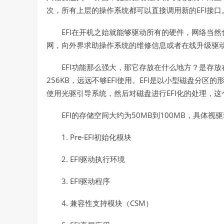
EFI
次，所有上层的操作系统都可以直接调用新的
接口
EFI
在开机之始就能够驱动所有的硬件，网络当然
网，向外界求助操作系统的维修信息或者在线升级驱
EFI
功能那么强大，那它存放在什么地方？是存放
256KB
EFI
EFI
，远远不够
使用。
是以小型磁盘分区的
EFI
使用光驱引导系统，然后对磁盘进行
化的处理，这
EFI
50MB
100MB
的存储空间大约为
到
，具体视驱
1. Pre-EFI
初始化模块
2. EFI
驱动执行环境
3. EFI
驱动程序
4.
CSM
兼容性支持模块（
）