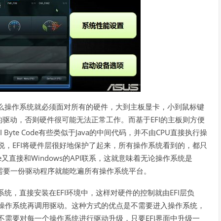
么操作系统就必须面对所有的硬件，大到主板显卡，小到鼠标键
EFI
的驱动，否则硬件很可能无法正常工作。而基于
的主板则方便
I Byte Code
Java
CPU
有些类似于
的中间代码，并不由
直接执行操
EFI
说，
将硬件层很好地保护了起来，所有操作系统看到的，都只
e
Windows
API
又直接和
的
联系，这就意味着无论操作系统是
需要一份驱动程序就能吃遍所有操作系统平台。
EFI
EFI
系统，直接安装在
环境中，这样对硬件的控制就由
层负
操作系统再调用驱动。这种方式的优点是不需要进入操作系统，
EFI
不需要对每一个操作系统进行驱动升级，只要
界面中升级一