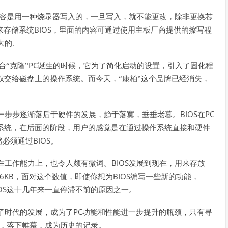
容是用一种烧录器写入的，一旦写入，就不能更改，除非更换芯
BIOS
来存储系统
，里面的内容可通过使用主板厂商提供的擦写程
大的.
PC
“克隆”
诞生的时候，它为了简化启动的设置，引入了固化程
权交给磁盘上的操作系统。而今天，“康柏”这个品牌已经消失，
BIOS
PC
一步步逐渐落后于硬件的发展，趋于落寞，垂垂老暮。
在
系统，在后面的阶段，用户的感觉是在通过操作系统直接和硬件
BIOS
然必须通过
。
BIOS
在工作能力上，也令人颇有微词。
发展到现在，用来存放
6KB
BIOS
，面对这个数值，即使你想为
编写一些新的功能，
OS
这十几年来一直停滞不前的原因之一。
PC
了时代的发展，成为了
功能和性能进一步提升的瓶颈，只有寻
，落下帷幕，成为历史的记录。