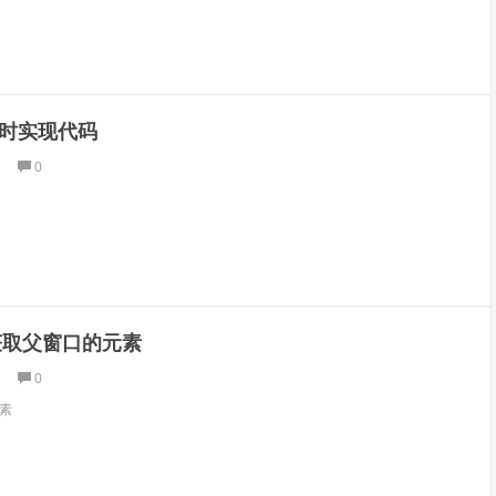
时实现代码
0
y获取父窗口的元素
0
元素