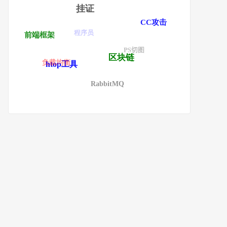
挂证
CC攻击
程序员
前端框架
PS切图
区块链
负载均衡
htop工具
RabbitMQ