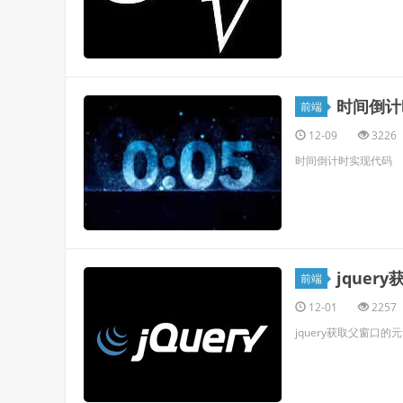
时间倒计
前端
12-09
3226
时间倒计时实现代码
jquer
前端
12-01
2257
jquery获取父窗口的