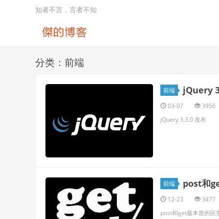
知者不言，言者不知
分类：前端
jQuery 
前端
03-07
3956
jQuery 3.3.0 发布
post和
前端
12-23
3477
post和get最本质的区