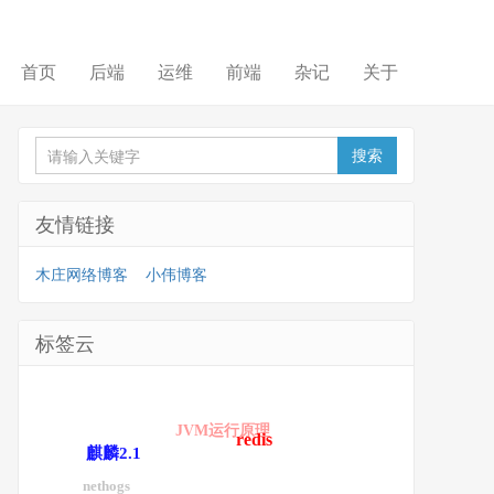
首页
后端
运维
前端
杂记
关于
友情链接
木庄网络博客
小伟博客
标签云
JVM运行原理
redis
麒麟2.1
nethogs