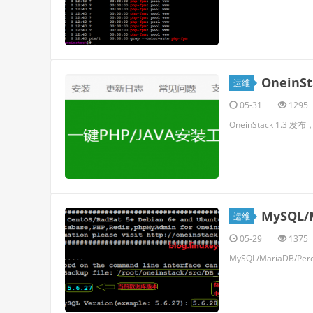
OneinS
运维
05-31
1295
OneinStack 1.3 发
MySQL
运维
05-29
1375
MySQL/MariaDB/