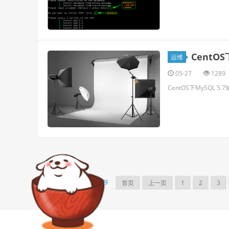
CentO
运维
05-27
1289
CentOS下MySQL 5
7/9
首页
上一页
1
2
3