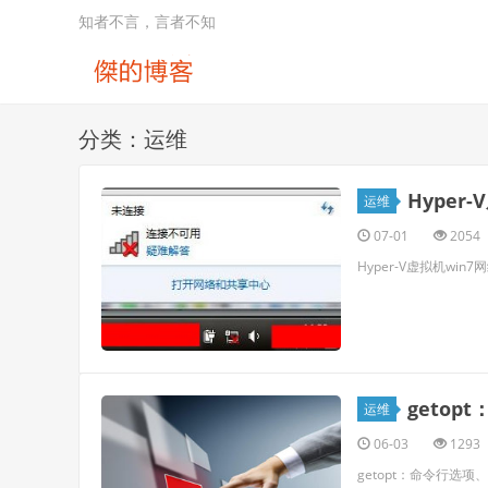
知者不言，言者不知
分类：运维
Hype
运维
07-01
2054
Hyper-V虚拟机wi
geto
运维
06-03
1293
getopt：命令行选项