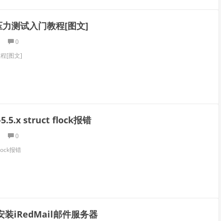
r压力测试入门教程[图文]
0
程[图文]
.5.x struct flock报错
0
flock报错
S安装iRedMail邮件服务器