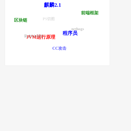
麒麟2.1
前端框架
PS切图
区块链
nethogs
程序员
RabbitMQ
JVM运行原理
CC攻击