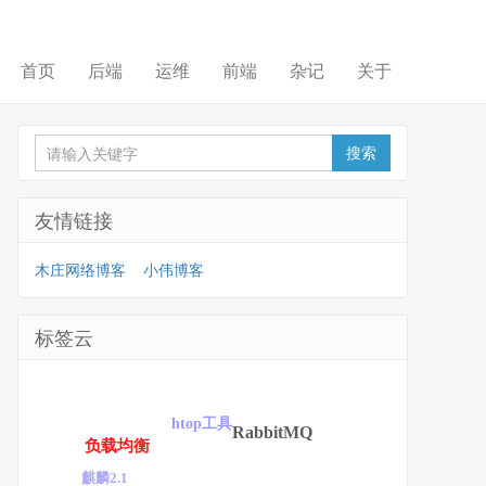
首页
后端
运维
前端
杂记
关于
友情链接
木庄网络博客
小伟博客
标签云
htop工具
RabbitMQ
负载均衡
麒麟2.1