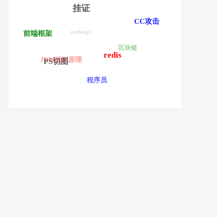
挂证
CC攻击
nethogs
前端框架
区块链
redis
JVM运行原理
PS切图
程序员