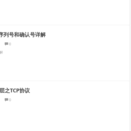
P序列号和确认号详解
0
解
层之TCP协议
0