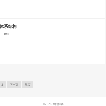
体系结构
0
2
下一页
尾页
©2026 傑的博客