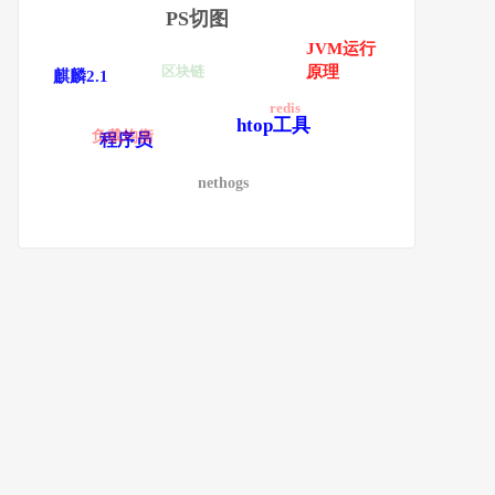
PS切图
JVM运行
原理
区块链
麒麟2.1
redis
htop工具
负载均衡
程序员
nethogs