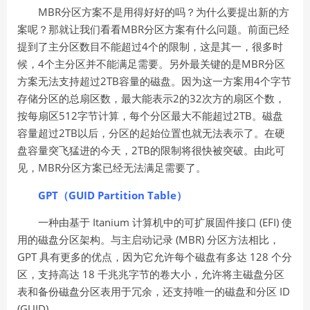
MBR
分区方案不是用得好好的吗？为什么要提出新的方
MBR
案呢？那就让我们看看
分区方案有什么问题。前面已经
4
提到了主分区数目不能超过
个的限制，这是其一，很多时
4
MBR
候，
个主分区并不能满足需要。另外最关键的是
分区
2TB
4
方案无法支持超过
容量的磁盘。因为这一方案用
个字节
2
32
存储分区的总扇区数，最大能表示
的
次方的扇区个数，
512
2TB
按每扇区
字节计算，每个分区最大不能超过
。磁盘
2TB
容量超过
以后，分区的起始位置也就无法表示了。在硬
2TB
盘容量突飞猛进的今天，
的限制将很快被突破。由此可
MBR
见，
分区方案已经无法满足需要了。
GPT（GUID Partition Table）
Itanium
(EFI)
一种由基于
计算机中的可扩展固件接口
使
(MBR)
用的磁盘分区架构。与主启动记录
分区方法相比，
GPT
128
具有更多的优点，因为它允许每个磁盘有多达
个分
18
区，支持高达
千兆兆字节的卷大小，允许将主磁盘分区
ID
表和备份磁盘分区表用于冗余，还支持唯一的磁盘和分区
(GUID)
。