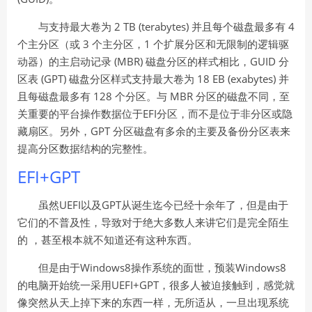
2 TB (terabytes)
4
与支持最大卷为
并且每个磁盘最多有
3
1
个主分区（或
个主分区，
个扩展分区和无限制的逻辑驱
(MBR)
GUID
动器）的主启动记录
磁盘分区的样式相比，
分
(GPT)
18 EB (exabytes)
区表
磁盘分区样式支持最大卷为
并
128
MBR
且每磁盘最多有
个分区。与
分区的磁盘不同，至
EFI
关重要的平台操作数据位于
分区，而不是位于非分区或隐
GPT
藏扇区。另外，
分区磁盘有多余的主要及备份分区表来
提高分区数据结构的完整性。
EFI+GPT
UEFI
GPT
虽然
以及
从诞生迄今已经十余年了，但是由于
它们的不普及性，导致对于绝大多数人来讲它们是完全陌生
的
，甚至根本就不知道还有这种东西。
Windows8
Windows8
但是由于
操作系统的面世，预装
UEFI+GPT
的电脑开始统一采用
，很多人被迫接触到，感觉就
像突然从天上掉下来的东西一样，无所适从，一旦出现系统