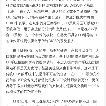
MBR
GUID
种突破传统
磁盘分区结构限制的
磁盘分区系统
GPT
（
）被引入，新结构中，磁盘的分区数不再受限制（在
MBR
4
结构下，只能存在
个主分区），并且分区类型将由
GUID
EFI
EFI
来表示。在众多的分区类型中，
系统分区可以被
CSM
x86
系统存取，用于存放部分驱动和应用程序。
是在
平
EFI
EFI
台
系统中的一个特殊的模块，它将为不具备
引导能力
BIOS
的操作系统提供类似于传统
的系统服务。
EFI
由于
驱动开发简单，所有的硬件厂商都可以参与，为
EFI
自家的硬件定制最为合适的驱动。基于
的驱动模型可以使
EFI
系统接触到所有的硬件功能，不进入操作操作系统就浏览
网站不再是天方夜谭，甚至实现起来也非常简单。这对基于
BIOS
BIOS
传统
的系统来说是件不可能的任务，在
中添加几个
USB
BIOS
简单的
设备支持都曾使很多
设计师痛苦万分，更何
16
况除了添加对无数网络硬件的支持外，还得凭空构建一个
TCP/IP
位模式下的
协议。
EFI
BIOS
的出现，可以说是充分弥补了
原有的不足。因