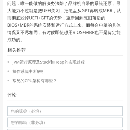
问题，唯一能做的解决办法除了品牌机自带的系统还原，最
UEFI
GPT
MBR
大能力不过就是把
关闭，把硬盘从
再转成
，从
UEFI+GPT
而彻底毁掉
的优势，重新回到陈旧落后的
BIOS+MBR
的系统安装和运行方式上来。而每台电脑的具体
BIOS+MBR
情况又不尽相同，有时候即使想用
也不是肯定能
成功的。
相关推荐
JVM运行原理及Stack和Heap的实现过程
操作系统中断解析
常见的CPU架构有哪些？
评论