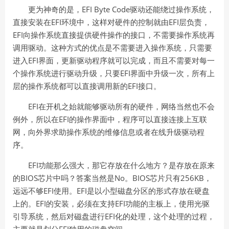
EFI Byte Code
更为神奇的是，
驱动还能绕过操作系统，
EFI
EFI
直接安装在
环境中，这样对硬件的控制就由
层负责，
EFI
向操作系统直接提供硬件操作的接口，不需要操作系统再
调用驱动。这种方式的优点是不需要进入操作系统，只需要
EFI
进入
界面，更新驱动程序就可以完成，而且不需要对每一
EFI
个操作系统进行驱动升级，只要
界面中升级一次，所有上
EFI
层的操作系统都可以直接调用新的
接口。
EFI
在开机之始就能够驱动所有的硬件，网络当然也不会
EFI
例外，所以在
的操作界面中，程序可以直接连接上互联
网，向外界求助操作系统的维修信息或者在线升级驱动程
序。
EFI
功能那么强大，那它存放在什么地方？是存放在原来
BIOS
No
BIOS
256KB
的
芯片中吗？答案当然是
。
芯片只有
，
EFI
EFI
远远不够
使用。
是以小型磁盘分区的形式存放在硬盘
EFI
EFI
上的。
的安装，必须在支持
功能的主板上，使用光驱
EFI
引导系统，然后对磁盘进行
化的处理，这个处理的过程，
EFI