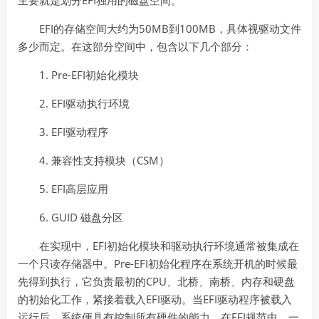
主要就是划分
独用的磁盘空间。
EFI
50MB
100MB
的存储空间大约为
到
，具体视驱动文件
多少而定。在这部分空间中，包含以下几个部分：
1. Pre-EFI
初始化模块
2. EFI
驱动执行环境
3. EFI
驱动程序
4.
CSM
兼容性支持模块（
）
5. EFI
高层应用
6. GUID
磁盘分区
EFI
在实现中，
初始化模块和驱动执行环境通常被集成在
Pre-EFI
一个只读存储器中。
初始化程序在系统开机的时候最
CPU
先得到执行，它负责最初的
、北桥、南桥、内存和硬盘
EFI
EFI
的初始化工作，紧接着载入
驱动。当
驱动程序被载入
EFI
运行后，系统便具有控制所有硬件的能力。在
规范中，一