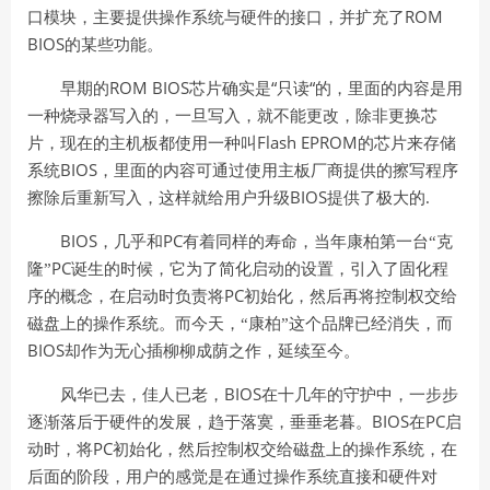
ROM
口模块，主要提供操作系统与硬件的接口，并扩充了
BIOS
的某些功能。
ROM BIOS
“
“
早期的
芯片确实是
只读
的，里面的内容是用
一种烧录器写入的，一旦写入，就不能更改，除非更换芯
Flash EPROM
片，现在的主机板都使用一种叫
的芯片来存储
BIOS
系统
，里面的内容可通过使用主板厂商提供的擦写程序
BIOS
擦除后重新写入，这样就给用户升级
提供了极大的.
BIOS
PC
，几乎和
有着同样的寿命，当年康柏第一台“克
PC
隆”
诞生的时候，它为了简化启动的设置，引入了固化程
PC
序的概念，在启动时负责将
初始化，然后再将控制权交给
磁盘上的操作系统。而今天，“康柏”这个品牌已经消失，而
BIOS
却作为无心插柳柳成荫之作，延续至今。
BIOS
风华已去，佳人已老，
在十几年的守护中，一步步
BIOS
PC
逐渐落后于硬件的发展，趋于落寞，垂垂老暮。
在
启
PC
动时，将
初始化，然后控制权交给磁盘上的操作系统，在
后面的阶段，用户的感觉是在通过操作系统直接和硬件对