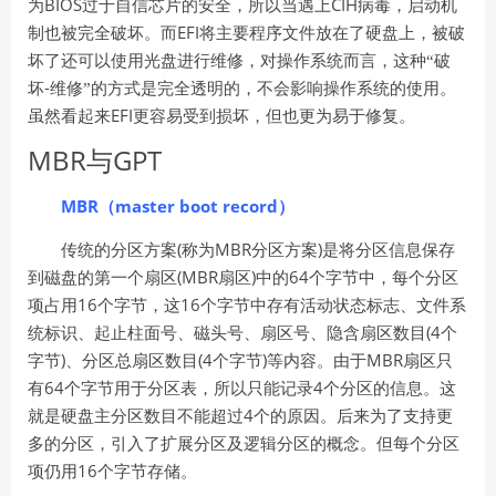
BIOS
CIH
为
过于自信芯片的安全，所以当遇上
病毒，启动机
EFI
制也被完全破坏。而
将主要程序文件放在了硬盘上，被破
坏了还可以使用光盘进行维修，对操作系统而言，这种“破
-
坏
维修”的方式是完全透明的，不会影响操作系统的使用。
EFI
虽然看起来
更容易受到损坏，但也更为易于修复。
MBR
GPT
与
MBR（master boot record）
(
MBR
)
传统的分区方案
称为
分区方案
是将分区信息保存
(MBR
)
64
到磁盘的第一个扇区
扇区
中的
个字节中，每个分区
16
16
项占用
个字节，这
个字节中存有活动状态标志、文件系
(4
统标识、起止柱面号、磁头号、扇区号、隐含扇区数目
个
)
(4
)
MBR
字节
、分区总扇区数目
个字节
等内容。由于
扇区只
64
4
有
个字节用于分区表，所以只能记录
个分区的信息。这
4
就是硬盘主分区数目不能超过
个的原因。后来为了支持更
多的分区，引入了扩展分区及逻辑分区的概念。但每个分区
16
项仍用
个字节存储。