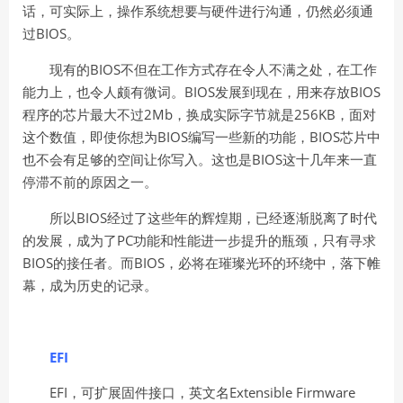
话，可实际上，操作系统想要与硬件进行沟通，仍然必须通
BIOS
过
。
BIOS
现有的
不但在工作方式存在令人不满之处，在工作
BIOS
BIOS
能力上，也令人颇有微词。
发展到现在，用来存放
2Mb
256KB
程序的芯片最大不过
，换成实际字节就是
，面对
BIOS
BIOS
这个数值，即使你想为
编写一些新的功能，
芯片中
BIOS
也不会有足够的空间让你写入。这也是
这十几年来一直
停滞不前的原因之一。
BIOS
所以
经过了这些年的辉煌期，已经逐渐脱离了时代
PC
的发展，成为了
功能和性能进一步提升的瓶颈，只有寻求
BIOS
BIOS
的接任者。而
，必将在璀璨光环的环绕中，落下帷
幕，成为历史的记录。
EFI
EFI
Extensible Firmware
，可扩展固件接口，英文名