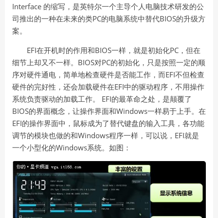
Interface
的缩写，是英特尔一个主导个人电脑技术研发的公
PC
BIOS
司推出的一种在未来的类
的电脑系统中替代
的升级方
案。
EFI
BIOS
PC
在开机时的作用和
一样，就是初始化
，但在
BIOS
PC
细节上却又不一样。
对
的初始化，只是按照一定的顺
EFI
序对硬件通电，简单地检查硬件是否能工作，而
不但检查
EFI
硬件的完好性，还会加载硬件在
中的驱动程序，不用操作
EFI
系统负责驱动的加载工作。
的最革命之处，是颠覆了
BIOS
Windows
的界面概念，让操作界面和
一样易于上手。在
EFI
的操作界面中，鼠标成为了替代键盘的输入工具，各功能
Windows
EFI
调节的模块也做的和
程序一样，可以说，
就是
Windows
一个小型化的
系统。如图：