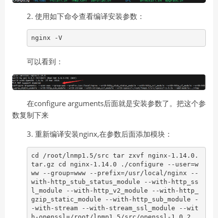
2. 使用如下命令查看编译安装参数：
nginx -V
可以看到：
在configure arguments后面就是安装参数了。把这个参
数复制下来
3. 重新编译安装nginx,在参数后面添加模块：
cd /root/lnmp1.5/src tar zxvf nginx-1.14.0.
tar.gz cd nginx-1.14.0 ./configure --user=w
ww --group=www --prefix=/usr/local/nginx --
with-http_stub_status_module --with-http_ss
l_module --with-http_v2_module --with-http_
gzip_static_module --with-http_sub_module -
-with-stream --with-stream_ssl_module --wit
h-openssl=/root/lnmp1.5/src/openssl-1.0.2