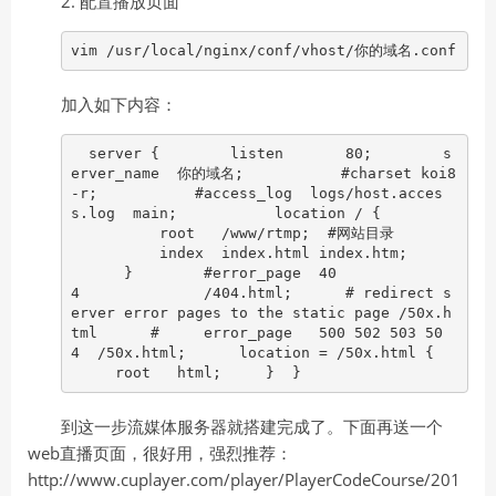
2. 配置播放页面
vim /usr/local/nginx/conf/vhost/你的域名.conf
加入如下内容：
server { listen 80; s
erver_name 你的域名; #charset koi8
-r; #access_log logs/host.acces
s.log main; location / {
root /www/rtmp; #网站目录
index index.html index.htm;
} #error_page 40
4 /404.html; # redirect s
erver error pages to the static page /50x.h
tml # error_page 500 502 503 50
4 /50x.html; location = /50x.html {
root html; } }
到这一步流媒体服务器就搭建完成了。下面再送一个
web直播页面，很好用，强烈推荐：
http://www.cuplayer.com/player/PlayerCodeCourse/201