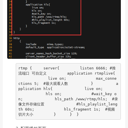
rtmp { server{ listen 6666; #推
流端口 可自定义 application rtmplive{
live on; max_conne
ctions 5; #最大观看人数 } a
pplication hls{ live on;
hls on; #wait_key o
n; hls_path /www/rtmp/hls; #录
像文件存储位置 #hls_playlist_leng
th 60s; hls_fragment 1s; #视频
切片大小 } } }