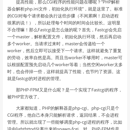
提高性能，那么CGI程序的性能问题在哪呢？”PHP解析
器会解析php.ini文件，初始化执行环境”，就是这里了。标准
的CGI对每个请求都会执行这些步骤（不闲累啊！启动进程
很累的说！），所以处理每个时间的时间会比较长。这明显
不合理嘛！那么Fastcgi是怎么做的呢？首先，Fastcgi会先启
一个master，解析配置文件，初始化执行环境，然后再启动
多个worker。当请求过来时，master会传递给一个
worker，然后立即可以接受下一个请求。这样就避免了重复
的劳动，效率自然是高。而且当worker不够用时，master可
以根据配置预先启动几个worker等着；当然空闲worker太多
时，也会停掉一些，这样就提高了性能，也节约了资源。这
就是fastcgi的对进程的管理。
那PHP-FPM又是什么呢？是一个实现了Fastcgi的程序，
被PHP官方收了。
大家都知道，PHP的解释器是php-cgi。php-cgi只是个
CGI程序，他自己本身只能解析请求，返回结果，不会进程
管理。所以就出现了一些能够调度php-cgi进程的程序，比如
说由lighthttpd分离出来的spawn-fcgi。对，PHP-FPM也是