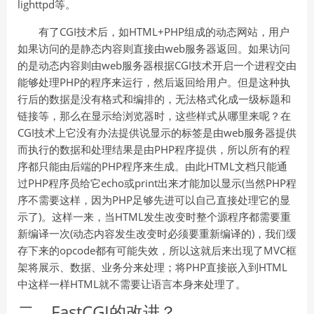
lighttpd等。
有了CGI技术后，如HTML+PHP组成的动态网站，用户
如果访问的是静态内容则直接由web服务器返回。如果访问
的是动态内容则由web服务器根据CGI技术开启一个进程交由
能够处理PHP的程序来运行，然后返回给用户。但是这种执
行后的数据是没有格式和编排的，无法格式化成一级标题和
链接等，那么在显示给浏览器时，这些样式从哪里来呢？在
CGI技术上它没有办法提供说显示的标签是由web服务器提供
而执行的数据和处理结果是由PHP程序提供，所以所有的程
序都只能由后端的PHP程序来生成。由此HTML文档只能通
过PHP程序员给它echo或print出来才能加以显示(当然PHP程
序不需要这样，因为PHP足够先进可以自己直接处理它的显
示了)。这样一来，当HTML发生改变时整个源程序都需要重
新编译一次(动态内容发生改变时必须要重新编译的)，我们缓
存下来的opcode都有可能失效，所以这就后来出现了MVC框
架将展示、数据、业务分来处理；将PHP直接嵌入到HTML
中这样一样HTML就不需要让语言本身来处理了。
二、FastCGI的改进？