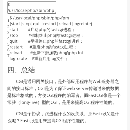
$
/
usr
/
local
/
php
/
sbin
/
php
-
fpm
1
{
start
|
stop
|
quit
|
restart
|
reload
|
logrotate
}
2
start
#启动php的fastcgi进程；
3
stop
#强制终止php的fastcgi进程；
4
quit
#平滑终止php的fastcgi进程；
5
restart
#重启php的fastcgi进程；
6
reload
#重新平滑加载php的php.ini；
7
logrotate
#重新启用log文件；
四、总结
CGI是通用网关接口，是外部应用程序与Web服务器之
间的接口标准，CGI是为了保证web server传递过来的数据
是标准格式的，方便CGI程序的编写者。而FastCGI像是一个
常驻（long-live）型的CGI，是用来提高CGI程序性能的。
CGI是个协议，跟进程什么的没关系。那Fastcgi又是什
么呢？Fastcgi是用来提高CGI程序性能的。