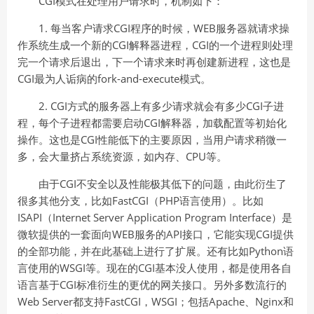
CGI模式在处理用户请求时，机制如下：
1. 每当客户请求CGI程序的时候，WEB服务器就请求操
作系统生成一个新的CGI解释器进程，CGI的一个进程则处理
完一个请求后退出，下一个请求来时再创建新进程，这也是
CGI最为人诟病的fork-and-execute模式。
2. CGI方式的服务器上有多少请求就会有多少CGI子进
程，每个子进程都需要启动CGI解释器，加载配置等初始化
操作。这也是CGI性能低下的主要原因，当用户请求稍微一
多，会大量挤占系统资源，如内存、CPU等。
由于CGI不安全以及性能极其低下的问题，由此衍生了
很多其他分支，比如FastCGI（PHP语言使用）。比如
ISAPI（Internet Server Application Program Interface）是
微软提供的一套面向WEB服务的API接口，它能实现CGI提供
的全部功能，并在此基础上进行了扩展。还有比如Python语
言使用的WSGI等。现在的CGI基本没人使用，都是使用各自
语言基于CGI标准衍生的更优的网关接口。另外多数流行的
Web Server都支持FastCGI，WSGI；包括Apache、Nginx和