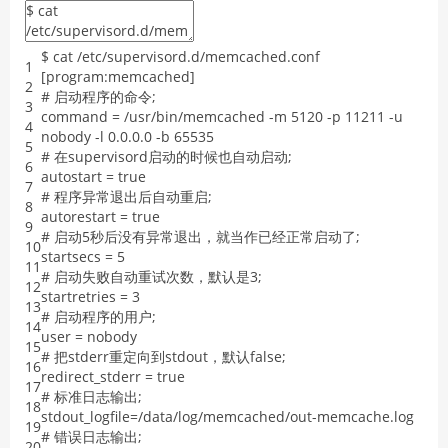
$
cat
/
etc
/
supervisord
.d
/
memcached
.conf
1
[
program
:
memcached
]
2
# 启动程序的命令;
3
command
=
/
usr
/
bin
/
memcached
-
m
5120
-
p
11211
-
u
4
nobody
-
l
0.0.0.0
-
b
65535
5
# 在supervisord启动的时候也自动启动;
6
autostart
=
true
7
# 程序异常退出后自动重启;
8
autorestart
=
true
9
# 启动5秒后没有异常退出，就当作已经正常启动了;
10
startsecs
=
5
11
# 启动失败自动重试次数，默认是3;
12
startretries
=
3
13
# 启动程序的用户;
14
user
=
nobody
15
# 把stderr重定向到stdout，默认false;
16
redirect_stderr
=
true
17
# 标准日志输出;
18
stdout_logfile
=
/
data
/
log
/
memcached
/
out
-
memcache
.log
19
# 错误日志输出;
20