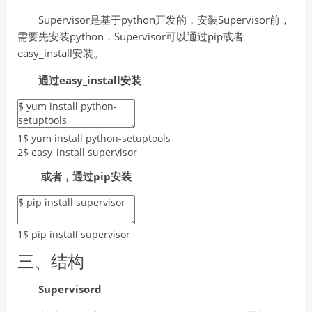
Supervisor是基于python开发的，安装Supervisor前，
需要先安装python，Supervisor可以通过pip或者
easy_install安装。
通过easy_install
安装
1
$
yum
install
python
-
setuptools
2
$
easy_install
supervisor
或者，通过pip
安装
1
$
pip
install
supervisor
三、结构
Supervisord