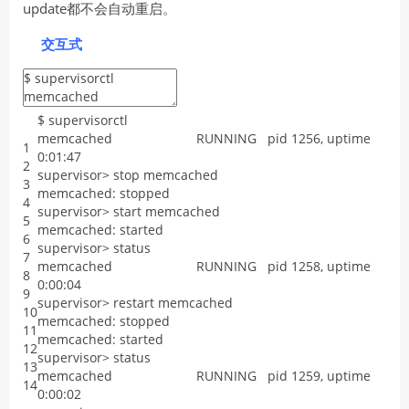
update都不会自动重启。
交互式
$
supervisorctl
memcached
RUNNING
pid
1256
,
uptime
1
0
:
01
:
47
2
supervisor
>
stop
memcached
3
memcached
:
stopped
4
supervisor
>
start
memcached
5
memcached
:
started
6
supervisor
>
status
7
memcached
RUNNING
pid
1258
,
uptime
8
0
:
00
:
04
9
supervisor
>
restart
memcached
10
memcached
:
stopped
11
memcached
:
started
12
supervisor
>
status
13
memcached
RUNNING
pid
1259
,
uptime
14
0
:
00
:
02