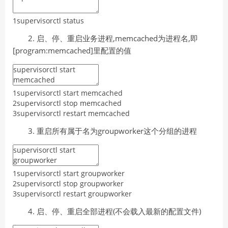
1
supervisorctl
status
2. 启、停、重启业务进程,memcached为进程名,即
[program:memcached]里配置的值
1
supervisorctl
start
memcached
2
supervisorctl
stop
memcached
3
supervisorctl
restart
memcached
3. 重启所有属于名为groupworker这个分组的进程
1
supervisorctl
start
groupworker
2
supervisorctl
stop
groupworker
3
supervisorctl
restart
groupworker
4. 启、停、重启全部进程(不会载入最新的配置文件)