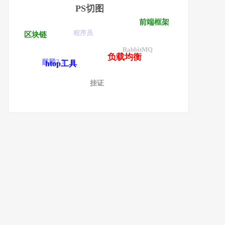
PS切图
前端框架
程序员
区块链
RabbitMQ
负载均衡
麒麟2.1
htop工具
挂证