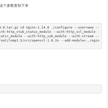
了。把这个参数复制下来
4.0.tar.gz cd nginx-1.14.0 ./configure --user=www --
ith-http_stub_status_module --with-http_ssl_module -
tatic_module --with-http_sub_module --with-stream --
root/lnmp1.5/src/openssl-1.0.2o --add-module=../ngin