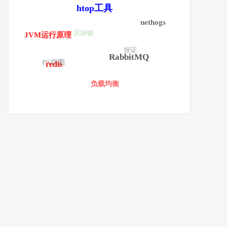
htop工具
nethogs
区块链
JVM运行原理
挂证
RabbitMQ
PS切图
redis
负载均衡