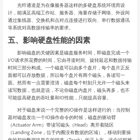
光纤通道是为在像服务器这样的多硬盘系统环境而设
计，能满足高端工作站、服务器、海量存储子网络、外设间
通过集线器、交换机和点对点连接进行双向、串行数据通讯
等系统对高数据传输率的要求。
五、影响硬盘性能的因素
影响磁盘的关键因素是磁盘服务时间，即磁盘完成一个
I/O请求所花费的时间，它由寻道时间、旋转延迟和数据传输
时间三部分构成。一个磁盘可以由多个盘片，每个盘片正反
面都可以存放数据，所以每个盘片有两个磁头，各读写一
面。然而有一点需要澄清，磁盘每个时刻只允许一个磁头来
读写数据，也就是说，不论你磁盘内盘片，磁头再多，也不
可能提高硬盘的吞吐量和IO性能，只能提高容量。
对于磁盘来说一个完整的IO操作是这样进行的：当控制
器对磁盘发出一个IO操作命令的时候，磁盘的驱动臂
（Actuator Arm）带读写磁头（Head）离开着陆区
（Landing Zone，位于内圈没有数据的区域），移动到要操
作的初始数据块所在的磁道（Track）的正上方，这个过程被