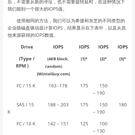
后，不需要从新的寻址，也不需要旋转延时，在这种情况下
我们能到一个很大的IOPS值。
使用相同的方法，我们可以为希捷和东芝的不同类型的
企业级磁盘驱动器计算IOPS，结果显示在下表中，以及从其
他来源获得的IOPS数值。
Drive
IOPS
IOPS
IOPS
IOPS
(Type /
(4KB block,
[1]*
[2]*
[3]*
RPM )
random)
[WintelGuy.com]
FC / 15 K
163 -178
175
150
– 190
SAS / 15
188 – 203
175
150
180
K
– 190
FC / 10 K
142 – 151
125
100
– 130