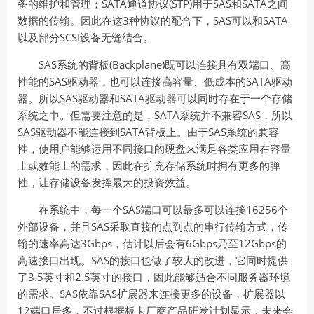
备的维护和管理；SATA通道协议(STP)用于SAS和SATA之间
数据的传输。因此在这3种协议的配合下，SAS可以和SATA
以及部分SCSI设备无缝结合。
SAS系统的背板(Backplane)既可以连接具有双端口、高
性能的SAS驱动器，也可以连接高容量、低成本的SATA驱动
器。所以SAS驱动器和SATA驱动器可以同时存在于一个存储
系统之中。但需要注意的是，SATA系统并不兼容SAS，所以
SAS驱动器不能连接到SATA背板上。由于SAS系统的兼容
性，使用户能够运用不同接口的硬盘来满足各类应用在容量
上或效能上的需求，因此在扩充存储系统时拥有更多的弹
性，让存储设备发挥最大的投资效益。
在系统中，每一个SAS端口可以最多可以连接16256个
外部设备，并且SAS采取直接的点到点的串行传输方式，传
输的速率高达3Gbps，估计以后会有6Gbps乃至12Gbps的
高速接口出现。SAS的接口也做了较大的改进，它同时提供
了3.5英寸和2.5英寸的接口，因此能够适合不同服务器环境
的需求。SAS依靠SAS扩展器来连接更多的设备，扩展器以
12端口居多，不过根据板卡厂商产品研发计划显示，未来会