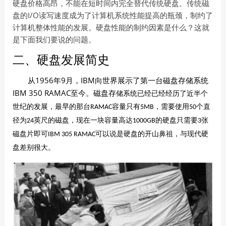
硬盘价格高昂，不能在短时间内完全替代传统硬盘。传统磁
盘的I/O读写速度成为了计算机系统性能提高的瓶颈，制约了
计算机整体性能的发展。硬盘性能的制约因素是什么？这就
是下面我们要说的问题。
二、硬盘发展简史
1956
9
IBM
从
年
月，
向世界展示了第一台磁盘存储系统
IBM 350 RAMAC
至今。磁盘存
储系统已经已经经历了近半个
世纪的发展，最早的那台
容量只有
，需要使用
个直
RAMAC
5MB
50
径为
英尺的磁盘，现在一块容量高达
的硬盘只需要
张
24
1000GB
3
磁盘片即可
可以说是硬盘的开山鼻祖，与现代硬
IBM 305 RAMAC
盘差别很大。