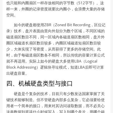
也只能和内圈扇区一样存放相同的字节数（512字节）。这
样一来，外圈的记录密度就要比内圈小，会浪费大量的存储
空间。
如今的硬盘都使用ZBR（Zoned Bit Recording，区位记
录）技术，盘片表面由里向外划分为数个区域，不同区域的
磁道扇区数目不同，同一区域内各磁道扇区数相同，盘片外
圈区域磁道长扇区数目较多，内圈区域磁道短扇区数目较
少，大体实现了等密度，从而获得了更多的存储空间。此
时，由于每磁道扇区数各不相同，所以传统的容量计算公式
就不再适用。实际上如今的硬盘大多使用LBA（Logical
Block Addressing）逻辑块寻址模式，知道LBA后即可计算
出硬盘容量。
四、机械硬盘类型与接口
硬盘是个复杂的技术，目前只有少数发达国家掌握了关
键技术能够制造。但不管硬盘内部多么复杂，它必须要给使
用者一个简单的接口，用来对其访问读取数据，而不必关心
这串数据到底该什么时候写入，写入到哪个盘片，用哪个磁