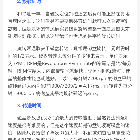
2. 旋转延时
和寻址一样，当磁头定位到磁道之后有可能正好在要读
写扇区之上，这时候是不需要额外额延时就可以立刻读写到
数据，但是最坏的情况确实要磁盘旋转整整一圈之后磁头才
能读取到数据，所以这里我们也考虑的是平均旋转延时。
旋转延迟取决于磁盘转速，通常用磁盘旋转一周所需时
间的1/2表示。硬盘转速以每分钟多少转来表示，单位表示
为RPM，RPM是Revolutions Per minute的缩写，是转/每分
钟。RPM值越大，内部传输率就越快，访问时间就越短，硬
盘的整体性能也就越好。比如：每分钟7200rpm的磁盘平均
旋转延迟大约为60*1000/7200/2 = 4.17ms，而转速为每分
钟15000rpm的磁盘其平均旋转延迟为2ms。
3. 传送时间
磁盘参数提供我们的最大的传输速度，当然要达到这种
速度是很有难度的，但是这个速度却是磁盘纯读写磁盘的速
度，因此只要给定了单次IO的大小，我们就知道磁盘需要花
费多少时间在数据传送上，这个时间就是IO Chunk Size /