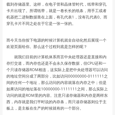
载到存储器里。这样，在电子管和晶体管时代，纸带和穿孔
卡片出现了。所谓纸带，就是一卷长长的纸条，用手工或者
1
0
机器把二进制数据凿在上面，有孔代表
，没有孔代表
。而
穿孔卡片不同之处在于它是一张一张的。
而今天当你按下电源的时候计算机就全自动化然后展现一个
欢迎页面给你。那么这个过程到底是怎样的呢？
就我们目前的计算机体系而言中央处理器还是直接和内
CPU
存打交道，而内存也还是不会永久保存数据，但
还和一
ROM
个只读存储器
相连，这实际上是把中央处理器可以访问
00000000-0111111
的地址空间分成了两部分，比如访问
之
间的任何一个地址，那么访问的内容就落在内存之中；但是
10000000-1111111
如果访问的地址落在
之间，那么实际上
ROM
访问的就是
里的内容。注意只读存储器和内存是两样东
西，内存就是我们平时说的内存条，而只读存储器则位于主
板上，是主板在生产的时候就有的一个部分。