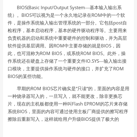
BIOS(Basic Input/Output System
—基本输入输出系
BIOS
ROM
统）。
可以视为是一个永久地记录在
中的一个软
post
件，是操作系统输入输出管理系统的一部分。它包括
自
检程序，基本启动程序，基本的硬件驱动程序等。主要用来
负责机器的启动和系统中重要硬件的控制和驱动，并为高层
ROM
BIOS
软件提供基层调用。因
中主要存储的就是
，因
ROM BIOS
ROM BIOS
此，也可混称为
，或系统
。此外，操
IO.SYS
作系统还在硬盘上存储了一个重要文件
—输入输出接
ROM
口模块，主要提供操作系统与硬件的接口，并扩充了
BIOS
的某些功能。
ROM BIOS
“
“
早期的
芯片确实是
只读
的，里面的内容是用
一种烧录器写入的，一旦写入，就不能更改，除非更换芯
Flash EPROM
片，现在的主机板都使用一种叫
的芯片来存储
BIOS
系统
，里面的内容可通过使用主板厂商提供的擦写程序
BIOS
擦除后重新写入，这样就给用户升级
提供了极大的