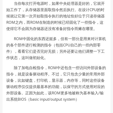
当你每次打开电源时，如果中央处理器是好的，它就开
CPU
始工作了，从存储器里面取指令然后执行。在设计
的时
候就让它第一次开始取指令执行的地址恰好位于只读存储器
ROM
ROM
之内，而
在制造的时候已经固化了一些指令，这
使得它不会因为存储器还没有准备好指令而瘫在哪里。
ROM
中固化的东西还挺多，但有一部分是用来对计算机
CPU
的各个部件进行检测的指令（包括
自己的一些内部零
件），看看它们是否完好无损；另外还要让他们调整一下工
作状态，这叫做初始化。
ROM
除了加电自检指令，
中还包含一些访问外部设备的
指令，就是设备驱动程序。不过，它只包含少量的常用外部
设备，比如键盘，打印机，显示器，内存等，同时这些设备
驱动程序仅仅提供最基本的功能，以保守的方式使用对应的
ROM
/
外部设备。正因为如此，该
更多地被称为基本输入
输
BIOS
basic input/output system
出系统
（
）