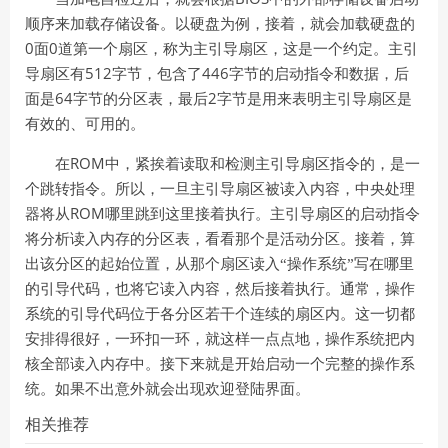
顺序来加载存储设备。以硬盘为例，接着，就会加载硬盘的
0
0
面
道第一个扇区，称为主引导扇区，这是一个约定。主引
512
446
导扇区有
字节，包含了
字节的启动指令和数据，后
64
2
面是
字节的分区表，最后
字节是用来表明主引导扇区是
有效的、可用的。
ROM
在
中，紧挨着读取和检测主引导扇区指令的，是一
个跳转指令。所以，一旦主引导扇区被读入内容，中央处理
ROM
器将从
哪里跳到这里接着执行。主引导扇区的启动指令
将分析读入内存的分区表，看看那个是活动分区。接着，算
出该分区的起始位置，从那个扇区读入“操作系统”写在哪里
的引导代码，也将它读入内容，然后接着执行。通常，操作
系统的引导代码位于各分区若干个连续的扇区内。这一切都
安排得很好，一环扣一环，就这样一点点地，操作系统把内
核全部读入内存中。接下来就是开始启动一个完整的操作系
统。如果不出意外就会出现欢迎登陆界面。
相关推荐