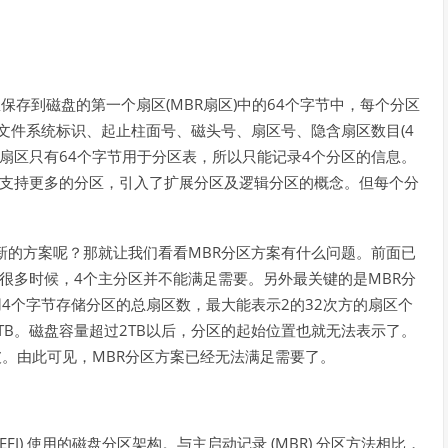
(MBR
)
64
息保存到磁盘的第一个扇区
扇区
中的
个字节中，每个分区
(4
文件系统标识、起止柱面号、磁头号、扇区号、隐含扇区数目
64
4
扇区只有
个字节用于分区表，所以只能记录
个分区的信息。
支持更多的分区，引入了扩展分区及逻辑分区的概念。但每个分
MBR
新的方案呢？那就让我们看看
分区方案有什么问题。前面已
4
MBR
很多时候，
个主分区并不能满足需要。另外最关键的是
分
4
2
32
用
个字节存储分区的总扇区数，最大能表示
的
次方的扇区个
TB
2TB
。磁盘容量超过
以后，分区的起始位置也就无法表示了。
MBR
破。由此可见，
分区方案已经无法满足需要了。
EFI)
(MBR)
使用的磁盘分区架构。与主启动记录
分区方法相比，