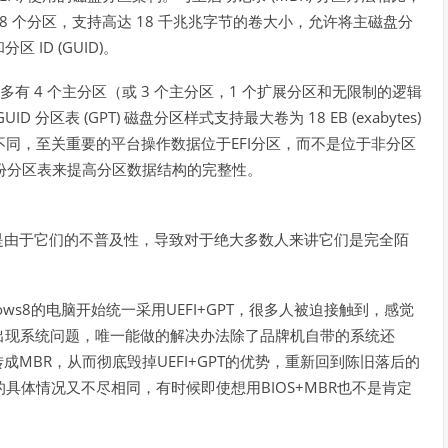
28
18
个分区，支持高达
千兆兆字节的卷大小，允许将主磁盘分
ID (GUID)
和分区
。
4
3
1
多有
个主分区（或
个主分区，
个扩展分区和无限制的逻辑
GUID
(GPT)
18 EB (exabytes)
分区表
磁盘分区样式支持最大卷为
EFI
不同，至关重要的平台操作数据位于
分区，而不是位于非分区
份分区表来提高分区数据结构的完整性。
是由于它们的不普及性，导致对于绝大多数人来讲它们是完全陌
ows8
UEFI+GPT
的电脑开始统一采用
，很多人被迫接触到，感觉
出现系统问题，唯一能做的解决办法除了品牌机自带的系统还
MBR
UEFI+GPT
转成
，从而彻底毁掉
的优势，重新回到陈旧落后的
BIOS+MBR
的具体情况又不尽相同，有时候即使想用
也不是肯定