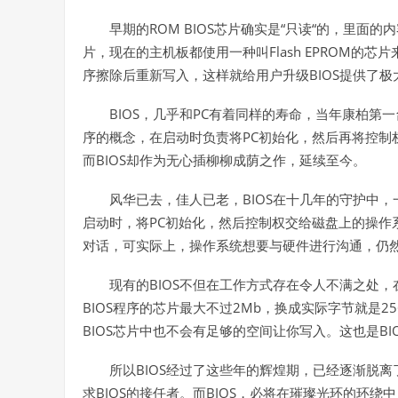
ROM BIOS
“
“
早期的
芯片确实是
只读
的，里面的内
Flash EPROM
片，现在的主机板都使用一种叫
的芯片
BIOS
序擦除后重新写入，这样就给用户升级
提供了极
BIOS
PC
，几乎和
有着同样的寿命，当年康柏第一台
PC
序的概念，在启动时负责将
初始化，然后再将控制
BIOS
而
却作为无心插柳柳成荫之作，延续至今。
BIOS
风华已去，佳人已老，
在十几年的守护中，
PC
启动时，将
初始化，然后控制权交给磁盘上的操作
对话，可实际上，操作系统想要与硬件进行沟通，仍
BIOS
现有的
不但在工作方式存在令人不满之处，
BIOS
2Mb
25
程序的芯片最大不过
，换成实际字节就是
BIOS
BI
芯片中也不会有足够的空间让你写入。这也是
BIOS
所以
经过了这些年的辉煌期，已经逐渐脱离
BIOS
BIOS
求
的接任者。而
，必将在璀璨光环的环绕中