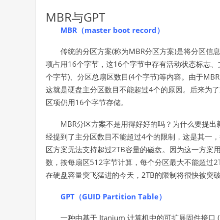
MBR
GPT
与
MBR（master boot record）
(
MBR
)
传统的分区方案
称为
分区方案
是将分区信
16
16
项占用
个字节，这
个字节中存有活动状态标志、
)
(4
)
MBR
个字节
、分区总扇区数目
个字节
等内容。由于
4
这就是硬盘主分区数目不能超过
个的原因。后来为了
16
区项仍用
个字节存储。
MBR
分区方案不是用得好好的吗？为什么要提出
4
经提到了主分区数目不能超过
个的限制，这是其一，
2TB
区方案无法支持超过
容量的磁盘。因为这一方案
512
2
数，按每扇区
字节计算，每个分区最大不能超过
2TB
在硬盘容量突飞猛进的今天，
的限制将很快被突
GPT（GUID Partition Table）
Itanium
(
一种由基于
计算机中的可扩展固件接口