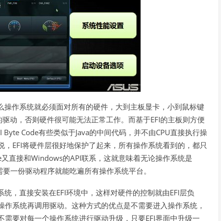
么操作系统就必须面对所有的硬件，大到主板显卡，小到鼠标键
EFI
的驱动，否则硬件很可能无法正常工作。而基于
的主板则方便
I Byte Code
Java
CPU
有些类似于
的中间代码，并不由
直接执行操
EFI
说，
将硬件层很好地保护了起来，所有操作系统看到的，都只
e
Windows
API
又直接和
的
联系，这就意味着无论操作系统是
需要一份驱动程序就能吃遍所有操作系统平台。
EFI
EFI
系统，直接安装在
环境中，这样对硬件的控制就由
层负
操作系统再调用驱动。这种方式的优点是不需要进入操作系统，
EFI
不需要对每一个操作系统进行驱动升级，只要
界面中升级一