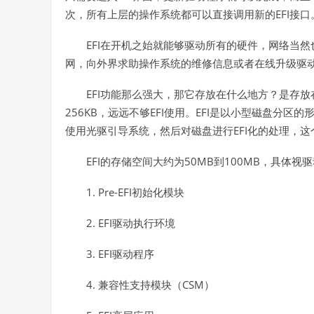
EFI
次，所有上层的操作系统都可以直接调用新的
接口
EFI
在开机之始就能够驱动所有的硬件，网络当然
网，向外界求助操作系统的维修信息或者在线升级驱
EFI
功能那么强大，那它存放在什么地方？是存放
256KB
EFI
EFI
，远远不够
使用。
是以小型磁盘分区的
EFI
使用光驱引导系统，然后对磁盘进行
化的处理，这
EFI
50MB
100MB
的存储空间大约为
到
，具体视驱
1. Pre-EFI
初始化模块
2. EFI
驱动执行环境
3. EFI
驱动程序
4.
CSM
兼容性支持模块（
）