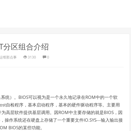
GPT分区组合介绍
运维那点事
3130
0
BIOS
ROM
出系统）。
可以视为是一个永久地记录在
中的一个软
ost
自检程序，基本启动程序，基本的硬件驱动程序等。主要用
ROM
BIOS
并为高层软件提供基层调用。因
中主要存储的就是
，因
IO.SYS
外，操作系统还在硬盘上存储了一个重要文件
—输入输出接
OM BIOS
的某些功能。