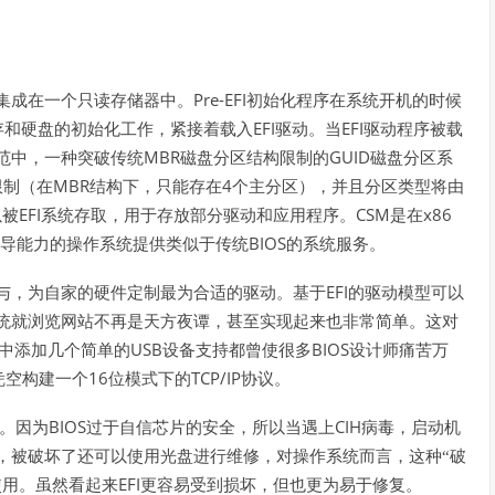
Pre-EFI
集成在一个只读存储器中。
初始化程序在系统开机的时候
EFI
EFI
存和硬盘的初始化工作，紧接着载入
驱动。当
驱动程序被载
MBR
GUID
范中，一种突破传统
磁盘分区结构限制的
磁盘分区系
MBR
4
限制（在
结构下，只能存在
个主分区），并且分区类型将由
EFI
CSM
x86
以被
系统存取，用于存放部分驱动和应用程序。
是在
BIOS
导能力的操作系统提供类似于传统
的系统服务。
EFI
与，为自家的硬件定制最为合适的驱动。基于
的驱动模型可以
统就浏览网站不再是天方夜谭，甚至实现起来也非常简单。这对
USB
BIOS
中添加几个简单的
设备支持都曾使很多
设计师痛苦万
16
TCP/IP
凭空构建一个
位模式下的
协议。
BIOS
CIH
。因为
过于自信芯片的安全，所以当遇上
病毒，启动机
，被破坏了还可以使用光盘进行维修，对操作系统而言，这种“破
EFI
使用。虽然看起来
更容易受到损坏，但也更为易于修复。