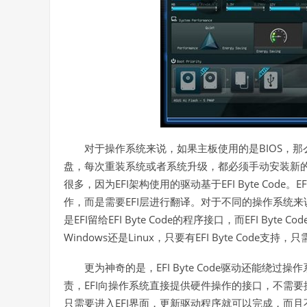
BIOS
对于操作系统来说，如果主板使用的是
，那
盘，每次重装系统或者系统升级，都必须手动安装新
EFI
EFI Byte Code
EF
很多，因为
架构使用的驱动基于
。
EFI
作，而是需要
层进行翻译。对于不同的操作系统来
EFI
EFI Byte Code
EFI Byte Cod
是
留给
的程序接口，而
Windows
Linux
EFI Byte Code
还是
，只要有
支持，只
EFI Byte Code
更为神奇的是，
驱动还能绕过操作
EFI
责，
向操作系统直接提供硬件操作的接口，不需要
EFI
只需要进入
界面，更新驱动程序就可以完成，而且