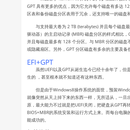
GPT
1
具有更多的优点，因为它允许每个磁盘有多达
区表和备份磁盘分区表用于冗余，还支持唯一的磁盘
2 TB (terabytes)
与支持最大卷为
并且每个磁盘最
(MBR)
驱动器）的主启动记录
磁盘分区的样式相比，
128
MBR
并且每磁盘最多有
个分区。与
分区的磁盘
GPT
或隐藏扇区。另外，
分区磁盘有多余的主要及备
EFI+GPT
UEFI
GPT
虽然
以及
从诞生迄今已经十余年了，但
生的
，甚至根本就不知道还有这种东西。
Windows8
Wind
但是由于
操作系统的面世，预装
就像突然从天上掉下来的东西一样，无所适从，一旦
UEFI
GPT
原，最大能力不过就是把
关闭，把硬盘从
再
BIOS+MBR
的系统安装和运行方式上来。而每台电脑
能成功的。