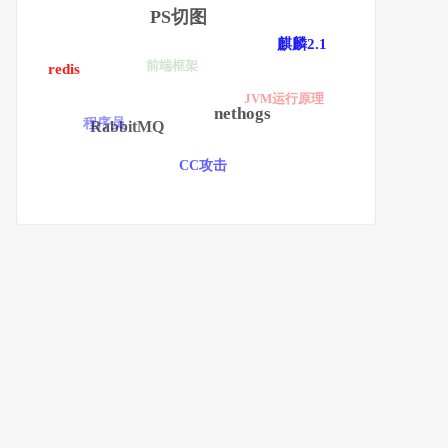
PS切图
麒麟2.1
前端框架
redis
JVM运行原理
nethogs
程序员
RabbitMQ
CC攻击