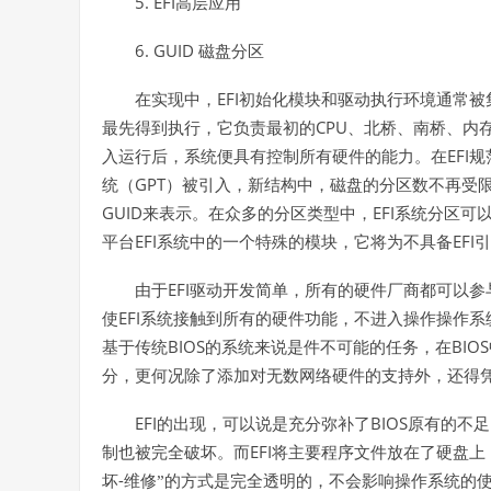
5. EFI
高层应用
6. GUID
磁盘分区
EFI
在实现中，
初始化模块和驱动执行环境通常被
CPU
最先得到执行，它负责最初的
、北桥、南桥、内
EFI
入运行后，系统便具有控制所有硬件的能力。在
规
GPT
统（
）被引入，新结构中，磁盘的分区数不再受
GUID
EFI
来表示。在众多的分区类型中，
系统分区可
EFI
EFI
平台
系统中的一个特殊的模块，它将为不具备
引
EFI
由于
驱动开发简单，所有的硬件厂商都可以参
EFI
使
系统接触到所有的硬件功能，不进入操作操作系
BIOS
BIOS
基于传统
的系统来说是件不可能的任务，在
分，更何况除了添加对无数网络硬件的支持外，还得
EFI
BIOS
的出现，可以说是充分弥补了
原有的不足
EFI
制也被完全破坏。而
将主要程序文件放在了硬盘上
-
坏
维修”的方式是完全透明的，不会影响操作系统的