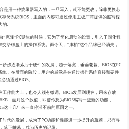
容是用一种烧录器写入的，一旦写入，就不能更改，除非更换芯
BIOS
来存储系统
，里面的内容可通过使用主板厂商提供的擦写程
大的.
PC
“克隆”
诞生的时候，它为了简化启动的设置，引入了固化程
权交给磁盘上的操作系统。而今天，“康柏”这个品牌已经消失，
BIOS
PC
一步步逐渐落后于硬件的发展，趋于落寞，垂垂老暮。
在
系统，在后面的阶段，用户的感觉是在通过操作系统直接和硬件
BIOS
然必须通过
。
BIOS
在工作能力上，也令人颇有微词。
发展到现在，用来存放
6KB
BIOS
，面对这个数值，即使你想为
编写一些新的功能，
OS
这十几年来一直停滞不前的原因之一。
PC
了时代的发展，成为了
功能和性能进一步提升的瓶颈，只有寻
，落下帷幕，成为历史的记录。