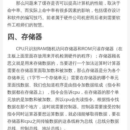
那么问题来了缓存是否可以提高计算机的性能，取决于
命中率。而实际上命中率有很多因素的影响，包括缓存设计
和软件的编写技巧。前者属于硬件公司机密而后者则需要软
件工程师们的智慧。
四、存储器
CPU
RAM
ROM
只识别
随机访问存储器和
只读存储器（在
主板上面里面存放用来开机检测硬件的程序）；
存储器顾名
思义
就是用来存储数据的，当要进行一个加法运算时计算器
需要在存储器里面取加数和被加数，那么存储器是分为各个
1
存储单元（
字节一个存储单元）需要在存储器的哪个单元
里面找数据、我们也知道程序是由指令加数据组成（指令和
cpu
数据都在存储器上），指令会告诉
，在存储器的那个单
cpu
元放的是加数和被加数、所以
会先读指令。根据指令找
数据在那个地方，这时就需要控制器。控制器需要接受控制
指令同时运算器要想运算数据，就必须能够取得数据，要在
cpu
存储器和
之间传输数据的这条线称为总线（总线分数据
总线、控制总线、地址总线）。