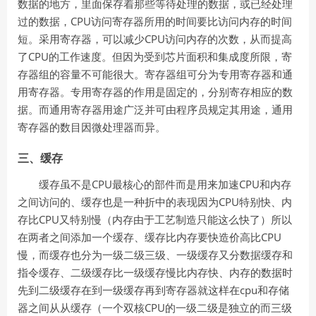
数据的地方，里面保存着那些等待处理的数据，或已经处理
CPU
过的数据，
访问寄存器所用的时间要比访问内存的时间
CPU
短。采用寄存器，可以减少
访问内存的次数，从而提高
CPU
了
的工作速度。但因为受到芯片面积和集成度所限，寄
存器组的容量不可能很大。寄存器组可分为专用寄存器和通
用寄存器。专用寄存器的作用是固定的，分别寄存相应的数
据。而通用寄存器用途广泛并可由程序员规定其用途，通用
寄存器的数目因微处理器而异。
三、缓存
CPU
CPU
缓存虽不是
最核心的部件而是用来加速
和内存
CPU
之间访问的、缓存也是一种折中的表现因为
特别快、内
CPU
存比
又特别慢（内存由于工艺制造只能这么快了）所以
CPU
在两者之间添加一个缓存、缓存比内存要快造价高比
慢，而缓存也分为一级二级三级、一级缓存又分数据缓存和
指令缓存、二级缓存比一级缓存慢比内存快、内存的数据时
cpu
先到二级缓存在到一级缓存再到寄存器就这样在
和存储
CPU
器之间从从缓存（一个双核
的一级二级是独立的而三级