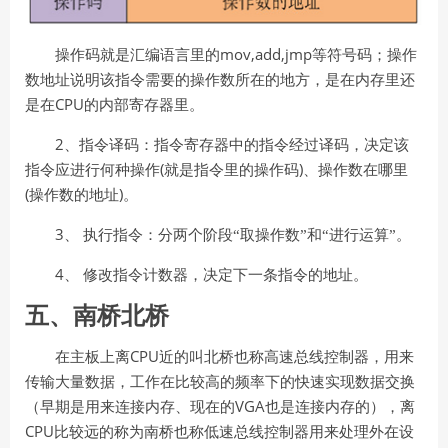
mov,add,jmp
操作码就是汇编语言里的
等符号码；操作
数地址说明该指令需要的操作数所在的地方，是在内存里还
CPU
是在
的内部寄存器里。
2
、指令译码：指令寄存器中的指令经过译码，决定该
(
)
指令应进行何种操作
就是指令里的操作码
、操作数在哪里
(
)
操作数的地址
。
3
、
执行指令：分两个阶段“取操作数”和“进行运算”。
4
、
修改指令计数器，决定下一条指令的地址。
五、南桥北桥
CPU
在主板上离
近的叫北桥也称高速总线控制器，用来
传输大量数据，工作在比较高的频率下的快速实现数据交换
VGA
（早期是用来连接内存、现在的
也是连接内存的），离
CPU
比较远的称为南桥也称低速总线控制器用来处理外在设