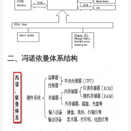
二、冯诺依曼体系结构