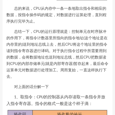
CPU
总的来说，
从内存中一条一条地取出指令和相应的
数据，按指令操作码的规定，对数据进行运算处理，直到程
序执行完毕为止。
CPU
总结一下，
的运行原理就是：控制单元在时序脉冲
(
的作用下，将指令计数器里所指向的指令地址
这个地址是在
)
CPU
内存里的
送到地址总线上去，然后
将这个地址里的指令
读到指令寄存器进行译码。对于执行指令过程中所需要用到
CPU
的数据，会将数据地址也送到地址总线，然后
把数据读
CPU
(
)
到
的内部存储单元
就是内部寄存器
暂存起来，最后命令
运算单元对数据进行处理加工。周而复始，一直这样执行下
去。
对上面的话分解一下
、取指令：
的控制器从内存读取一条指令并放
1
CPU
入指令寄存器。指令的格式一般是这个样子滴：