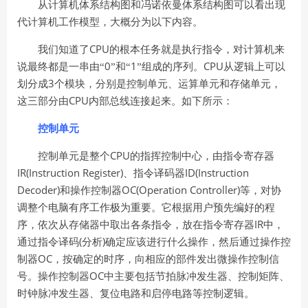
从计算机体系结构图和冯诺依曼体系结构图可以看出现
代计算机工作模型，大概分为以下内容。
CPU
我们知道了
的根本任务就是执行指令，对计算机来
0
1
CPU
说最终都是一串由“
”和“
”组成的序列。
从逻辑上可以
3
划分成
个模块，分别是控制单元、运算单元和存储单元，
CPU
这三部分由
内部总线连接起来。如下所示：
控制单元
CPU
控制单元是整个
的指挥控制中心，由指令寄存器
IR(Instruction Register)
ID(Instruction
、指令译码器
Decoder)
OC(Operation Controller)
和操作控制器
等，对协
调整个电脑有序工作极为重要。它根据用户预先编好的程
IR
序，依次从存储器中取出各条指令，放在指令寄存器
中，
(
)
通过指令译码
分析
确定应该进行什么操作，然后通过操作控
OC
制器
，按确定的时序，向相应的部件发出微操作控制信
OC
号。操作控制器
中主要包括节拍脉冲发生器、控制矩阵、
时钟脉冲发生器、复位电路和启停电路等控制逻辑。