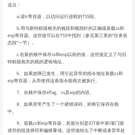
这点：
a.读tr寄存器，以访问运行进程的TSS段。
b.用与新特权级相关的栈段和栈指针的正确值装载ss和
esp寄存器。这些值可以在TSS中找到（参见第三章的“任务状
态段”一节）。
c.在新的栈中保存ss和esp以前的值，这些值定义了与旧
特权级相关的栈的逻辑地址。
6、如果故障已发生，用引起异常的指令地址装载cs和
eip寄存器，从而使得这条指令能再次被执行。
7、在栈中保存eflag、cs及eip的内容。
8、如果异常产生了一个硬错误码，则将它保存在栈
中。
9、装载cs和eip寄存器，其值分别是IDT表中第i项门描
述符的段选择符和偏移量域。这些值给出了中断或者异常处