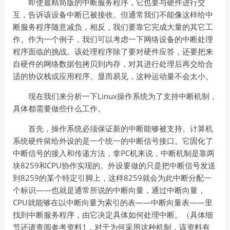
即使最精简版的中断服务程序，它也要与硬件进行交
互，告诉该设备中断已被接收。但通常我们不能像这样给中
断服务程序随意减负，相反，我们要靠它完成大量的其它工
作。作为一个例子，我们可以考虑一下网络设备的中断处理
程序面临的挑战。该处理程序除了要对硬件应答，还要把来
自硬件的网络数据包拷贝到内存，对其进行处理后再交给合
适的协议栈或应用程序。显而易见，这种运动量不会太小。
现在我们来分析一下Linux操作系统为了支持中断机制，
具体都需要做些什么工作。
首先，操作系统必须保证新的中断能够被支持。计算机
系统硬件留给外设的是一个统一的中断信号接口。它固化了
中断信号的接入和传递方法，拿PC机来说，中断机制是靠两
块8259和CPU协作实现的。外设要做的只是把中断信号发送
到8259的某个特定引脚上，这样8259就会为此中断分配一
个标识——也就是通常所说的中断向量，通过中断向量，
CPU就能够在以中断向量为索引的表——中断向量表——里
找到中断服务程序，由它决定具体如何处理中断。（具体细
节还请查阅参考资料1，对于为何采用这种机制，该资料有