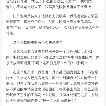
音又传到耳边，“怎么干什么都是这么马虎？”。伸伸舌头，
这件小事就这么过去了，我落寞的眼神又落在了水壶上。
门外忽然又传来了铿锵有力的歌声，我最喜欢的古装剧
要开演了，真想夺门而出，然而，听着水壶发出“咕嘟咕
嘟”的声音，我清楚：除非等到水开，否则没有我享受人生的
时候。
这个场景跟中断有什么关系呢？
如果说我专心致志等待水开是一个过程的话，那么叫
声、电视里传出的音乐不都让这个过程“半中间发生阻隔、停
顿或故障而断开”了吗？这不就是活生生的“中断”吗？
在这个场景中，我是唯一具有处理能力的主体，不管是
烧水、关水龙头还是看电视，同一个时间点上我只能干一件
事情。但是，在我专心致志干一件事情时，总有许多或紧迫
或不紧迫的事情突然出现在面前，都需要去关注，有些还需
要我停下手头的工作马上去处理。只有在处理完之后，方能
回头完成先前的任务，“把一壶水彻底烧开！”