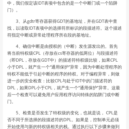
中，我们假定该IDT表项中包含的是一个中断门或一个陷阱
门）。
3、从gdtr寄存器获得GDT的基地址，并在GDT表中查
找，以读取IDT表项中的选择符所标识的段描述符。这个描述
符指定中断或异常处理程序所在段的基地址。
4、确信中断是由授权的（中断）发生源发出的。首先
将当前特权级CPL（存放在cs寄存器的低两位）与段描述符
（即DPL，存放在GDT中）的描述符特权级比较，如果CPL
小于DPL，就产生一个“通用保护”异常，因为中断处理程序的
特权不能低于引起中断的程序的特权。对于编程异常，则做
进一步的安全检查：比较CPL与处于IDT中的门描述符的
DPL，如果DPL小于CPL，就产生一个“通用保护”异常。这最
后一个检查可以避免用户应用程序访问特殊的陷阱门或中断
门。
5、检查是否发生了特权级的变化，也就是说， CPL是
否不同于所选择的段描述符的DPL。如果是，控制单元必须
开始使用与新的特权级相关的栈。通过执行以下步骤来做到