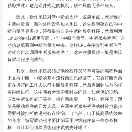
精彩描述）这是硬件规定的机制，软件只能无条件服从。
因此，操作系统对新中断的支持，说简单点，就是维护
中断向量表。新的外围设备加入系统，首先得明确自己的中
断向量号是多少，还得提供自身中断的服务程序，然后利用
Linux的内核调用界面，把〈中断向量号、中断服务程序〉这
对信息填写到中断向量表中去。这样CPU在接收到中断信号
时就会自动调用中断服务程序了。这种注册操作一般是由设
备驱动程序完成的。
其次，操作系统必须提供给程序员简单可靠的编程界面
来支持中断。中断的基本流程前面已经讲了，它会打断当前
正在进行的工作去执行中断服务程序，然后再回到先前的任
务继续执行。这中间有大量需要解决问题：如何保护现场、
嵌套中断如何处理等等，操作系统要一一化解。程序员，即
使是驱动程序的开发人员，在写中断服务程序的时候也很少
需要对被打断的进程心存怜悯。（当然，出于提高系统效率
的考虑，编写驱动程序要比编写用户级程序多一些条条框
框，谁让我们顶着系统程序员的光环呢？）