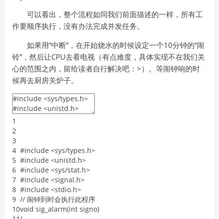
可以看出，整个流程如同我们前面描述的一样，所有工
作要顺序执行，没有办法完成并发任务。
如果用“中断”，在开始烧水的时候设定一个10分钟的“闹
铃”，然后让CPU去看电视（有点难度，具体实现不在我们关
心的范围之内，留给读者自行解决吧：>）。等闹钟响的时
候再去厨房关炉子。
1
2
3
4
#include <sys/types.h>
5
#include <unistd.h>
6
#include <sys/stat.h>
7
#include <signal.h>
8
#include <stdio.h>
9
/
/
闹钟到时会执行此程序
10
void
sig_alarm
(
int
signo
)
11
{