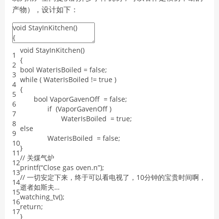
产物），设计如下：
void
StayInKitchen
(
)
1
{
2
bool
WaterIsBoiled
=
false
;
3
while
(
WaterIsBoiled
!=
true
)
4
{
5
bool
VaporGavenOff
=
false
;
6
if
(
VaporGavenOff
)
7
WaterIsBoiled
=
true
;
8
else
9
WaterIsBoiled
=
false
;
10
}
11
/
/
关煤气炉
12
printf
(
“
Close
gas
oven
.
n
”
)
;
13
/
/
一切安定下来，终于可以看电视了，
10
分钟的宝贵时间啊，
14
逝者如斯夫…
15
watching_tv
(
)
;
16
return
;
17
}