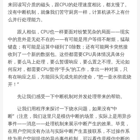
来回读写介质的磁头，跟CPU的处理速度相比，都太慢了。
没有中断机制，就像我们苦守厨房一样，计算机谈不上有什
么并行处理能力。
跟人相似，CPU也一样要面对纷繁芜杂的局面——现实
中的意外是无处不在的——有可能是用户等得不耐烦，猛敲
键盘；有可能是运算中碰到了0除数；还有可能网卡突然接
收到了一个新的数据包。这些都需要CPU具体情况具体分
析，要么马上处理，要么暂缓响应，要么置之不理。无论如
何应对，都需要CPU暂停“手头”的工作，拿出一种对策，只
有在响应之后，方能回头完成先前的使命，“把一壶水彻底烧
开！”
先让我们感受一下中断机制对并发处理带来的帮助。
让我们用程序来探讨一下烧水问题，如果没有“中
断”（注意，我们这里只是模仿中断的场景，实际上是用异步
事件——消息——处理机制来展示中断产生的效果。毕竟，
在用户空间没有办法与实际中断产生直接联系，不过操作系
统为用户空间提供的异步事件机制，可以看作是模仿中断的