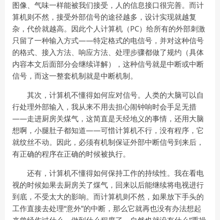
图像、气味一样能被我们接受，人的信息接口很完善。而计
算机则不然，接受外部信号的途径越多，设计实现就越复
杂，代价就越高。因此个人计算机（PC）给所有的外部刺激
只留了一种输入方式——特定格式的电信号，并对这种信号
的格式、接入方法、响应方法、处理步骤都做了规约（具体
内容本文后面部分会继续详解），这种信号就是中断或中断
信号，而这一整套机制就是中断机制。
其次，计算机不懂得如何应对信号。人类的大脑可以自
行处理外部输入，我从来不用去担心闹钟响时会手足无措
——走进厨房关煤气，这简直是天经地义的事情，还用大脑
想啊，小腿肚子都知道——可惜计算机不行，没有程序，它
就纹丝不动。因此，必须有机制保证外部中断信号到来后，
有正确的程序在正确的时候被执行。
还有，计算机不懂得如何保持工作的持续性。我在看电
视的时候如果去厨房关了煤气，回来以后能继续将电视进行
到底，不受太大的影响。而计算机则不然，如果放下手头的
工作直接去处理“意外”的中断，那么它就再也没有办法想起