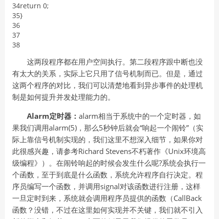
34
return
0
;
35
}
36
37
38
这两段程序都在用户空间执行。第二段程序跟中断也没
有太大的关系，实际上它只用了信号机制而已。但是，通过
这两个程序的对比，我们可以清楚地看到异步事件的处理机
制是如何提升并发处理能力的。
Alarm
定时器：
alarm相当于系统中的一个定时器，如
果我们调用alarm(5)，那么5秒钟后就会“响起一个闹铃”（实
际上靠信号机制实现的，我们这里不想深入细节，如果你对
此很感兴趣，请参考Richard Stevens不朽著作《Unix环境高
级编程》）。在闹铃响起的时候会发生什么呢?系统会执行一
个函数，至于到底是什么函数，系统允许程序自行决定。程
序员编写一个函数，并调用signal对该函数进行注册，这样
一旦定时到来，系统就会调用程序员提供的函数（CallBack
函数？没错，不过在这里如何实现并不关键，我们就不引入