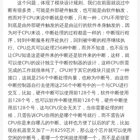
这个问题，体现了模块设计规则。我们在前面就说过中
断有很多类，可能是外部硬件触发，也可能是由软件触发，
然而对于CPU来说中断就是中断，只有一种，CPU不用管它
到底是由外部硬件触发的还是由运行的软件本身触发的，因
为对于CPU来说，中断处理的过程都是一样的：中断现行程
序，转到中断服务程序处执行，回到被中断的程序继续执
行。CPU总共可以处理256种中断，而并不知道，也不应当
让CPU知道这是硬件来的中断还是软件来的中断，这样，就
可以使CPU的设计独立于中断控制器的设计，这样CPU所需
完成的工作就很单纯了。CPU对于其它的模块只提供了一种
接口，这就是256个中断处理向量，也称为中断号。由这些
中断控制器自行去使用这256个中断号中的一个与CPU进行
交互，比如，硬件中断可以使用前128个号，软件中断使用
后128个号，也可以软件中断使用前128个号，硬件中断使
用后128个号，这与CPU完全无关了，当你需要处理的时
候，只需告诉CPU你用的是哪个中断号就行，而不需告诉
CPU你是来自哪儿的中断。这样也方便了以后的扩充，比如
现在机器里又加了一片8259芯片，那么这个芯片就可以使用
空闲的中断号，看哪一个空闲就使用哪一个，而不是必须要