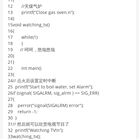
12
/
/
关煤气炉
13
printf
(
“
Close
gas
oven
.
n
”
)
;
14
}
15
void
watching_tv
(
)
16
{
17
while
(
1
)
18
{
19
/
/
呵呵，悠哉悠哉
20
}
21
}
22
int
main
(
)
23
{
24
/
/
点火后设置定时中断
25
printf
(
“
Start
to
boil
water
,
set
Alarm
”
)
;
26
if
(
signal
(
SIGALRM
,
sig
_
alrm
)
==
SIG_ERR
)
27
{
28
perror
(
"signal(SIGALRM) error"
)
;
29
return
-
1
;
30
}
31
/
/
然后就可以欣赏电视节目了
32
printf
(
“
Watching
TV
!
n
”
)
;
33
watching_tv
(
)
;