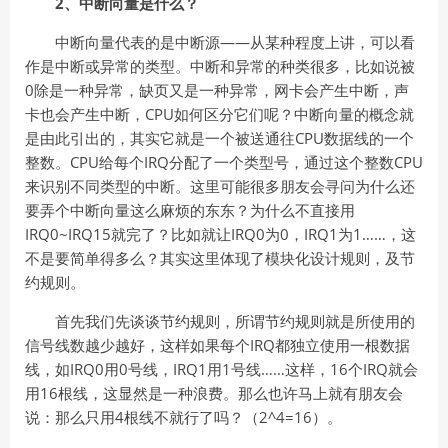
2、中断向量是什么？
中断向量代表的是中断源——从某种程度上讲，可以看
作是中断或异常的类型。中断和异常的种类很多，比如说被
0除是一种异常，缺页又是一种异常，网卡会产生中断，声
卡也会产生中断，CPU如何区分它们呢？中断向量的概念就
是由此引出的，其实它就是一个被送通往CPU数据线的一个
整数。CPU给每个IRQ分配了一个类型号，通过这个整数CPU
来识别不同类型的中断。这里可能很多朋友会寻问为什么还
要弄个中断向量这么麻烦的东东？为什么不直接用
IRQ0~IRQ15就完了？比如就让IRQ0为0，IRQ1为1……，这
不是要简单得多么？其实这里体现了模块化设计规则，及节
约规则。
首先我们先谈谈节约规则，所谓节约规则就是所使用的
信号线数越少越好，这样如果每个IRQ都独立使用一根数据
线，如IRQ0用0号线，IRQ1用1号线……这样，16个IRQ就会
用16根线，这显然是一种浪费。那么也许马上就有朋友会
说：那么只用4根线不就行了吗？（2^4=16）。