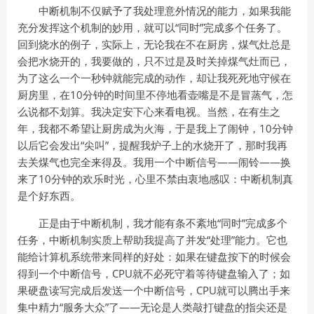
中断机制不仅赋予了我处理意外情况的能力，如果我能
充分发挥这个机制的妙用，就可以“同时”完成多个任务了。
回到烧水的例子，实际上，无论我在不在厨房，煤气灶总是
会把水烧开的，我要做的，只不过是及时关掉煤气灶而已，
为了这么一个一秒钟就能完成的动作，却让我死死地守候在
厨房里，在10分钟的时间里不停地看壶嘴是不是冒蒸气，怎
么说都不划算。我决定安下心来看电视。当然，在有生之
年，我都不希望让厨房成为火海，于是我上了闹钟，10分钟
以后它会发出“尖叫”，提醒我炉子上的水烧开了，那时我再
去关煤气也完全来得及。我用一个中断信号——闹铃——换
来了10分钟的欢乐时光，心里不禁由衷地感叹：中断机制真
是个好东西。
正是由于中断机制，我才能有条不紊地“同时”完成多个
任务，中断机制实质上帮助我提高了并发“处理”能力。它也
能给计算机系统带来同样的好处：如果在键盘按下的时候会
得到一个中断信号，CPU就不必死守着等待键盘输入了；如
果硬盘读写完成后发送一个中断信号，CPU就可以腾出手来
集中精力“服务大众”了——无论是人类敲打键盘的指尖还是