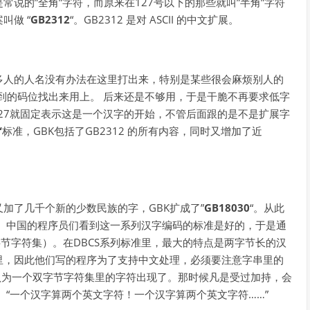
说的”全角”字符，而原来在127号以下的那些就叫”半角”字符
叫做 “
GB2312
“。GB2312 是对 ASCII 的中文扩展。
多人的人名没有办法在这里打出来，特别是某些很会麻烦别人的
有用到的码位找出来用上。 后来还是不够用，于是干脆不再要求低字
127就固定表示这是一个汉字的开始，不管后面跟的是不是扩展字
“
标准，GBK包括了GB2312 的所有内容，同时又增加了近
加了几千个新的少数民族的字，GBK扩成了”
GB18030
“。从此
 中国的程序员们看到这一系列汉字编码的标准是好的，于是通
er Set 双字节字符集）。在DBCS系列标准里，最大的特点是两字节长的汉
里，因此他们写的程序为了支持中文处理，必须要注意字串里的
认为一个双字节字符集里的字符出现了。那时候凡是受过加持，会
 “一个汉字算两个英文字符！一个汉字算两个英文字符……”