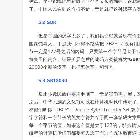
标点、字母都统统重新编了两个字节长的编码，这就是常
了。中国人民看到这样很不错，于是就把这种汉字方案
5.2 GBK
但是中国的汉字太多了，我们很快就就发现有许
国家领导人。于是我们不得不继续把 GB2312 没
节一定是127号之后的内码，只要第一个字节是大于
符集里的内容。结果扩展之后的编码方案被称为”
GBK
20000个新的汉字（包括繁体字）和符号。
5.3 GB18030
后来少数民族也要用电脑了，于是我们再扩展，又
之后，中华民族的文化就可以在计算机时代中传承了。
称他们叫做 “DBCS“（Double Byte Charect
字字符和一字节长的英文字符并存于同一套编码方案
每一个字节的值，如果这个值是大于127的，那么就
编程的计算机僧侣们都要每天念下面这个咒语数百遍：