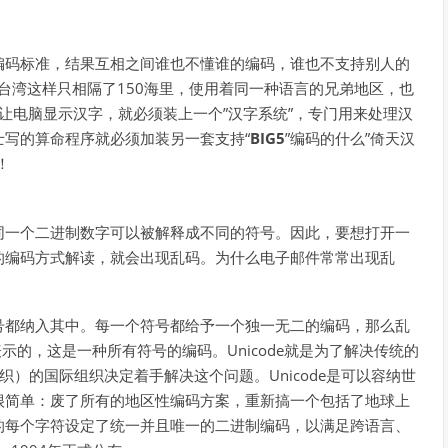
编码标准，结果互相之间谁也不懂谁的编码，谁也不支持别人的
连大陆和台湾这样只相隔了150海里，使用着同一种语言的兄弟地区，也
想让电脑显示汉字，就必须装上一个”汉字系统”，专门用来处理汉
写的算命程序就必须加装另一套支持“
BIG5
”编码的什么”倚天汉
！
同一个二进制数字可以被解释成不同的符号。因此，要想打开一
的编码方式解读，就会出现乱码。为什么电子邮件常常出现乱
。
号都纳入其中。每一个符号都给予一个独一无二的编码，那么乱
表示的，这是一种所有符号的编码。Unicode就是为了解决传统的
织）的国际组织决定着手解决这个问题。Unicode是可以容纳世
很简单：废了所有的地区性编码方案，重新搞一个包括了地球上
的每个字符设定了统一并且唯一的二进制编码，以满足跨语言、