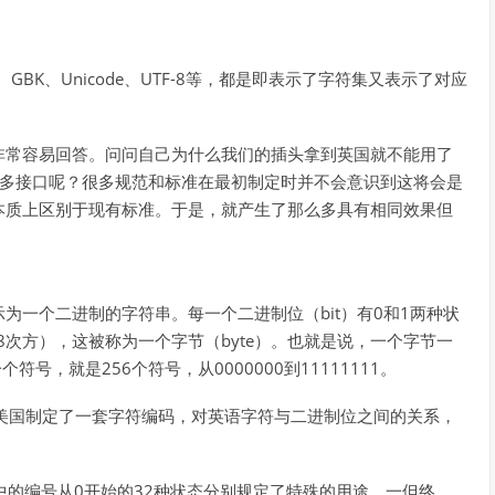
GBK、Unicode、UTF-8等，都是即表示了字符集又表示了对应
非常容易回答。问问自己为什么我们的插头拿到英国就不能用了
P这么多接口呢？很多规范和标准在最初制定时并不会意识到这将会是
本质上区别于现有标准。于是，就产生了那么多具有相同效果但
为一个二进制的字符串。每一个二进制位（bit）有0和1两种状
8次方），这被称为一个字节（byte）。也就是说，一个字节一
号，就是256个符号，从0000000到11111111。
美国制定了一套字符编码，对英语字符与二进制位之间的关系，
把其中的编号从0开始的32种状态分别规定了特殊的用途，一但终