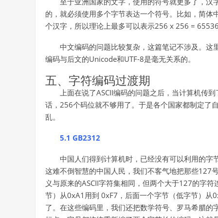
至于亚洲国家的文字，使用的符号就更多了，汉字
的，就必须使用多个字节表达一个符号。比如，简体中文常
个汉字，所以理论上最多可以表示256 x 256 = 655
中文编码的问题比较复杂，这篇笔记不涉及。这
编码与后文的Unicode和UTF-8是毫无关系的。
五、字符编码过渡期
上面在说了ASCII编码的问题之后，当计算机
话，256个码位就不够用了。于是各个国家都制定了自
乱。
5.1 GB2312
中国人们得到计算机时，已经没有可以利用的字节
这难不倒智慧的中国人民，我们不客气地把那些127
义与原来的ASCII字符集相同，但两个大于127的
节）从0xA1用到 0xF7，后面一个字节（低字节）从
了。在这些编码里，我们还把数学符号、罗马希腊的字母