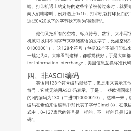
端、打印机遇上约定好的这些字节被传过来时，就要做一
向人们嘟嘟叫，例好遇上0x1b，打印机就打印反白
这些0×20以下的字节状态称为”控制码”。
他们又把所有的空格、标点符号、数字、大小写字
机就可以用不同字节来存储英语的文字了，比如空格SPAC
01000001）。这128个符号（包括32个不能打
一规定为0。大家看到这样，都感觉很好，于是大家都把这个方案叫做
for Information Interchange，美国信息互换标准
四、非ASCII编码
英语用128个符号编码就够了，但是用来表示其
符号，它就无法用ASCII码表示。于是，一些欧洲
的é的编码为130（二进制10000010）。这样一
编码在希伯来语编码中却代表了字母Gimel (ג)，在俄语编码中又会代表另一个符号。但是不管怎样，所有这些编码方
式中，0–127表示的符号是一样的，不一样的只是128
码“。