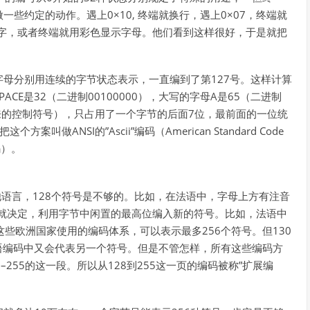
些约定的动作。遇上0×10, 终端就换行，遇上0×07，终端就
的字，或者终端就用彩色显示字母。他们看到这样很好，于是就把
母分别用连续的字节状态表示，一直编到了第127号。这样计算
E是32（二进制00100000），大写的字母A是65（二进制
印出来的控制符号），只占用了一个字节的后面7位，最前面的一位统
ANSI的”Ascii”编码（American Standard Code
代码）。
他语言，128个符号是不够的。比如，在法语中，字母上方有注音
国家就决定，利用字节中闲置的最高位编入新的符号。比如，法语中
来，这些欧洲国家使用的编码体系，可以表示最多256个符号。但130
–255的这一段。所以从128到255这一页的编码被称”扩展编