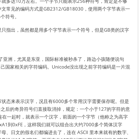
就多达10万左右。一个字节只能表示256种符号，肯定是不够
见的编码方式是GB2312/GB18030，使用两个字节表示一
36个符号。
里只指出，虽然都是用多个字节表示一个符号，但是GB类的汉字
传到了亚洲，尤其是东亚，国际标准被秒杀了，路边小孩随便说句
己国家相关的字符编码。Unicode没出现之前字符编码是一片混
状态来表示汉字，况且有6000多个常用汉字需要保存呢。但是
号之后的奇异符号们直接取消掉，规定：一个小于127的字符的意
字符连在一起时，就表示一个汉字，前面的一个字节（他称之为高字
0xA1到0xFE，这样我们就可以组合出大约7000多个简体汉字
、日文的假名们都编进去了，连在 ASCII 里本来就有的数字、