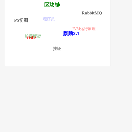
区块链
RabbitMQ
程序员
PS切图
JVM运行原理
麒麟2.1
前端框架
redis
挂证